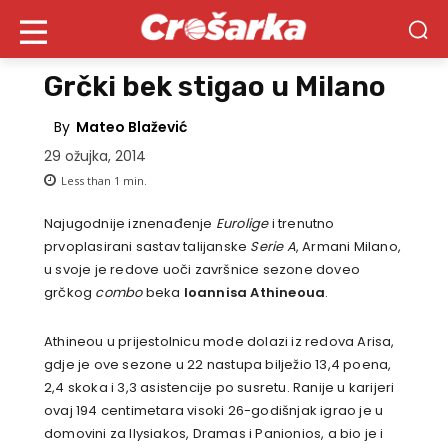
Grčki bek stigao u Milano
By
Mateo Blažević
29 ožujka, 2014
Less than 1
min.
Najugodnije iznenađenje
Eurolige
i trenutno
prvoplasirani sastav talijanske
Serie A
, Armani Milano,
u svoje je redove uoči završnice sezone doveo
grčkog
combo
beka
Ioannisa Athineoua
.
Athineou u prijestolnicu mode dolazi iz redova Arisa,
gdje je ove sezone u 22 nastupa bilježio 13,4 poena,
2,4 skoka i 3,3 asistencije po susretu. Ranije u karijeri
ovaj 194 centimetara visoki 26-godišnjak igrao je u
domovini za Ilysiakos, Dramas i Panionios, a bio je i