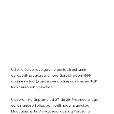
U Splitu će se i ove godine održati treći turnir
europskih prvaka za juniore (igrači rođeni 1999.
godine i mlađi),koji će ove godine nositi naziv ”HEP
turnir europskih prvaka”.
U dvorani na Gripama od 27. do 29. Prosinca snage
će, uz juniore Splita, odmjeriti nade izraelskog
Maccabija iz Tel Aviva,beogradskog Partizana i