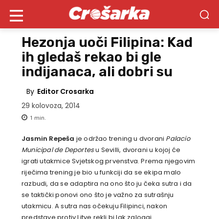
Hezonja uoči Filipina: Kad
ih gledaš rekao bi gle
indijanaca, ali dobri su
By
Editor Crosarka
29 kolovoza, 2014
1
min.
Jasmin Repeša
je održao trening u dvorani
Palacio
Municipal de Deportes
u Sevilli, dvorani u kojoj će
igrati utakmice Svjetskog prvenstva. Prema njegovim
riječima trening je bio u funkciji da se ekipa malo
razbudi, da se adaptira na ono što ju čeka sutra i da
se taktički ponovi ono što je važno za sutrašnju
utakmicu. A sutra nas očekuju Filipinci, nakon
predstave protiv Litve rekli bi lak zalogaj.