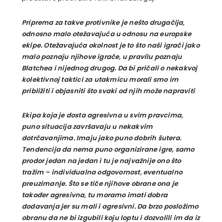
Priprema za takve protivnike je nešto drugačija,
odnosno malo otežavajuća u odnosu na europske
ekipe. Otežavajuća okolnost je to što naši igrači jako
malo poznaju njihove igrače, u pravilu poznaju
Blatchea i nijednog drugog. Da bi pričali o nekakvoj
kolektivnoj taktici za utakmicu morali smo im
približiti i objasniti što svaki od njih može napraviti
.
Ekipa koja je dosta agresivna u svim pravcima,
puno situacija završavaju u nekakvim
dotrčavanjima. Imaju jako puno dobrih šutera.
Tendencija da nema puno organizirane igre, samo
prodor jedan na jedan i tu je najvažnije ono što
tražim – individualna odgovornost, eventualno
preuzimanje. Što se tiče njihove obrane ona je
također agresivna, tu moramo imati dobra
dodavanja jer su mali i agresivni. Da brzo posložimo
obranu da ne bi izgubili koju loptu i dozvolili im da iz