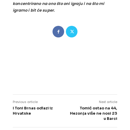
koncentrirano na ono što oni igraju i na što mi
igramo i bit će super.
Previous article
Next article
I Toni Brnas odlazi iz
Tomić ostao na 44,
Hrvatske
Hezonja više ne nosi 23
u Barci