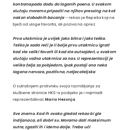
kontranapada dođu do laganih poena. U svakom
slučaju moramo pripaziti na njihov pressing na koš
nakon slobodnih bacanja
– rekao je Repeša koji ne
bježi od uloge favorita, ali poziva na oprez.
Prva utakmica je uvijek jako bitna i jako teška.
Teško je sada reći je li bolje prvu utakmicu igrati
kad ste veliki favorit ili kad ste autsajderi, u svakom
slučaju važna utakmica za nas. U reprezentaciji je
velika želja za pobjedom, ipak postoji ona neka
lagana nervoza, pozitivna, natjecateljska
.
O sutrašnjem protivniku svoja razmišljanja za
službene stranice HKS-a podijelio je i najmlađi
reprezentativac
Mario Hezonja
.
Sve znamo. Kad ih ovako gledaš rekao bi gle
indijanaca, ali dobri su. Moramo dati maksimum
sutra, zgaziti ih i idemo dalje. Treba ući