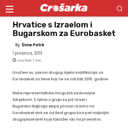
Hrvatice s Izraelom i
Bugarskom za Eurobasket
By
Šime Patrk
1 prosinca, 2013
Less than 1
min.
Izvučeni su parovi drugog dijela kvalifikacija za
Eurobasket za žene koji će se održati 2015. godine.
Naše reprezentativke mogu biti zadovoljne
ždrijebom. S njima u grupi su još Izrael i
Bugarska.Najbolja ekipa prolazi izravno na
Eurobasket dok se od šest grupa bira pet najboljih
drugoplasiranih koje također idu na prvenstvo.