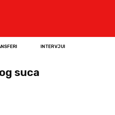
ANSFERI
INTERVJUI
kog suca