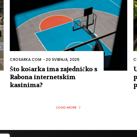
CROSARKA.COM
-
20 SVIBNJA, 2025
C
Što košarka ima zajedničko s
U
Rabona internetskim
p
kasinima?
p
LOAD MORE