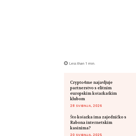
Less than 1
min.
Crypto4me najavljuje
partnerstvo s elitnim
europskim košarkaškim
klubom
28 SVIBNJA, 2026
Što košarka ima zajedničko s
Rabona internetskim
kasinima?
20 SVIBNJA, 2025