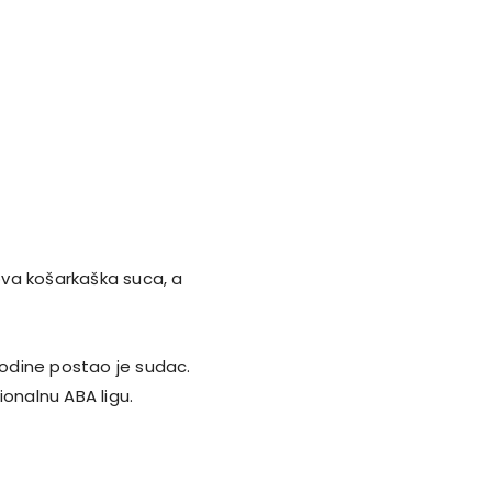
nova košarkaška suca, a
.godine postao je sudac.
gionalnu ABA ligu.