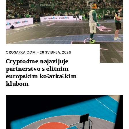
CROSARKA.COM
-
20 SVIBNJA, 2025
Što košarka ima zajedničko s
Rabona internetskim
kasinima?