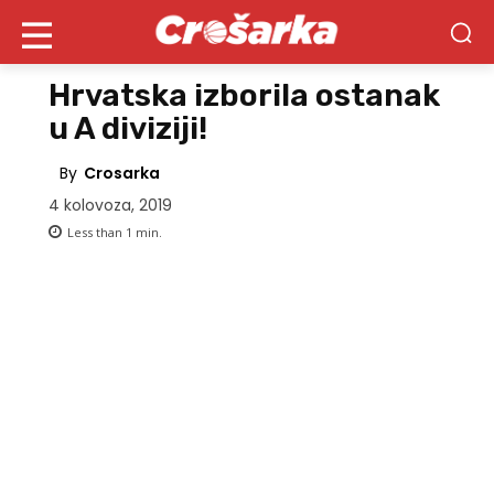
Hrvatska izborila ostanak
u A diviziji!
By
Crosarka
4 kolovoza, 2019
Less than 1
min.