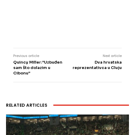
RELATED ARTICLES
CROSARKA.COM
-
28 SVIBNJA, 2026
Crypto4me najavljuje
partnerstvo s elitnim
europskim košarkaškim
klubom