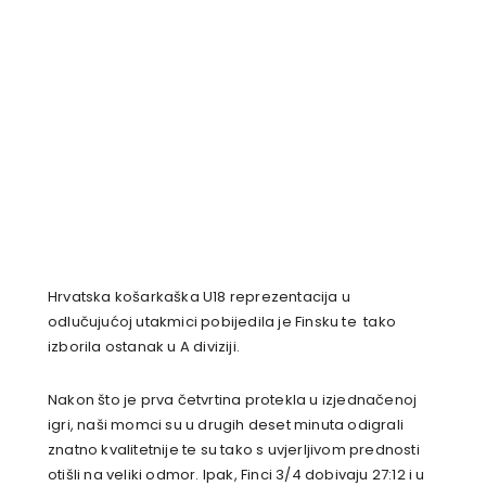
Hrvatska košarkaška U18 reprezentacija u
odlučujućoj utakmici pobijedila je Finsku te tako
izborila ostanak u A diviziji.
Nakon što je prva četvrtina protekla u izjednačenoj
igri, naši momci su u drugih deset minuta odigrali
znatno kvalitetnije te su tako s uvjerljivom prednosti
otišli na veliki odmor. Ipak, Finci 3/4 dobivaju 27:12 i u