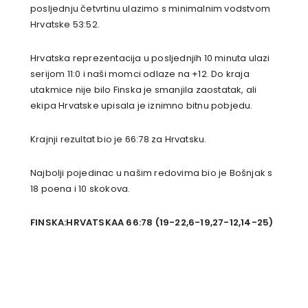
posljednju četvrtinu ulazimo s minimalnim vodstvom
Hrvatske 53:52.
Hrvatska reprezentacija u posljednjih 10 minuta ulazi
serijom 11:0 i naši momci odlaze na +12. Do kraja
utakmice nije bilo Finska je smanjila zaostatak, ali
ekipa Hrvatske upisala je iznimno bitnu pobjedu.
Krajnji rezultat bio je 66:78 za Hrvatsku.
Najbolji pojedinac u našim redovima bio je Bošnjak s
18 poena i 10 skokova.
FINSKA:HRVATSKAA 66:78 (19-22,6-19,27-12,14-25)