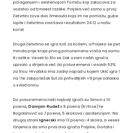
polaganjem i asistencijom Tomiću koji zakucava za
vodstvo od trinaest razlike. Poljska već samo u prvoj
četvrtini zove dva
timeouta
koja im ne pomažu, gube
lopte i četvrtina završava rezultatom 24:12 u našu
korist.
Druga četvrtina se igra koš za košem, a Poljska se pet
minuta prije kraja prvog poluvremena vraća na samo
8 razlike. Veseli to što se čak osam naših igrača
upisalo u strijelce već do poluvremena i visokih 53%
za tricu. Hrvatska ima zadnji napad u kojem Ukić igra 1
na 1 te zabija težak šut za prihvatljivih +9 prije odlaska
u svlačionicu.
Do poluvremena naši najbolji igrači su Simon s 10
poena,
Damjan Rudež
s 9 poena (tri trice) te
Bogdanović sa 7 poena, 5 skokova i asistencijom. Na
drugoj strani
Ignerski
ima 13 poena i 4 skoka, a veseli
činjenica da smo prva dva igrača Poljske, Gortata i