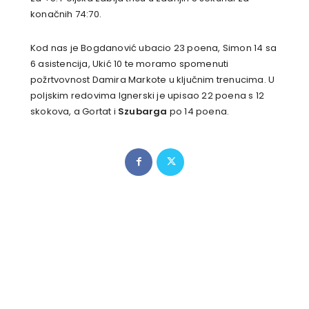
konačnih 74:70.
Kod nas je Bogdanović ubacio 23 poena, Simon 14 sa
6 asistencija, Ukić 10 te moramo spomenuti
požrtvovnost Damira Markote u ključnim trenucima. U
poljskim redovima Ignerski je upisao 22 poena s 12
skokova, a Gortat i
Szubarga
po 14 poena.