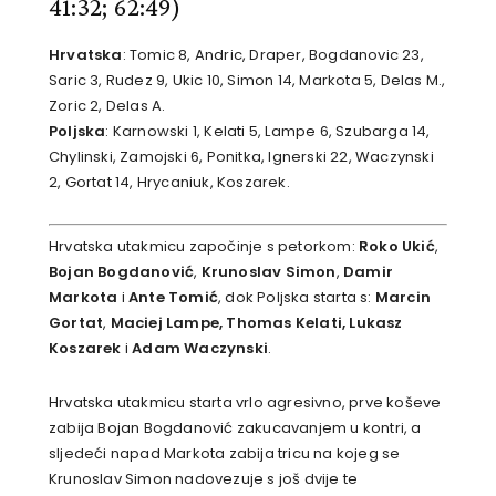
41:32; 62:49)
Hrvatska
: Tomic 8, Andric, Draper, Bogdanovic 23,
Saric 3, Rudez 9, Ukic 10, Simon 14, Markota 5, Delas M.,
Zoric 2, Delas A.
Poljska
: Karnowski 1, Kelati 5, Lampe 6, Szubarga 14,
Chylinski, Zamojski 6, Ponitka, Ignerski 22, Waczynski
2, Gortat 14, Hrycaniuk, Koszarek.
Hrvatska utakmicu započinje s petorkom:
Roko Ukić
,
Bojan Bogdanović
,
Krunoslav Simon
,
Damir
Markota
i
Ante Tomić
, dok Poljska starta s:
Marcin
Gortat
,
Maciej Lampe, Thomas Kelati,
Lukasz
Koszarek
i
Adam Waczynski
.
Hrvatska utakmicu starta vrlo agresivno, prve koševe
zabija Bojan Bogdanović zakucavanjem u kontri, a
sljedeći napad Markota zabija tricu na kojeg se
Krunoslav Simon nadovezuje s još dvije te