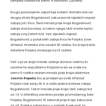
Lampea ostavili na samo 4 odnosno 2 poena.
Drugo poluvrijeme započinje košem Gortata dok na
drugoj strani Bogdanović zakucava te sljedeći napad
zabija još i tricu. Šest minuta prije kraja Bogdanović
zabija dva bacanja, a nakon njega Ukić krade loptu i
zabija svoj četvrti koš. Već sljedeći napad
Bogdanović u polukontri zabija tricu te Poljska zove
timeout
. Hrvatska ima visokih 18 razlike. Do kraja treće
četvrtine Poljska smanjuje na 13 razlike.
Već u prve dvije minute zadnje dionice radimo tri
osobne te dopuštamo Poljacima da se vrate na
samo 5 razlike sedam minuta prije kraja utakmice.
Jasmin Repeša
bio je prisiljen pozvati
timeout
.
Poljska radi seriju 16:4, a naše jedine koševe zabija
Bogdanović. Tek tri minute prije kraja Ukić zabija šut
za +3. U infarktnoj završnici poslije promašenog šuta
Poljske, Bogdanović 15 sekundi prije kraja zakucava
za +5. Poljska zabija tricu u zadnjih 5 sekundi za