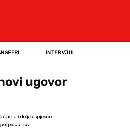
ANSFERI
INTERVJUI
 novi ugovor
ć
čini se i dalje uspješno
 potpisao novi