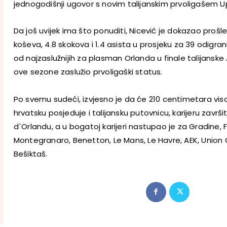
jednogodišnji ugovor s novim talijanskim prvoligašem 
Da još uvijek ima što ponuditi, Nicević je dokazao prošl
koševa, 4.8 skokova i 1.4 asista u prosjeku za 39 odigra
od najzaslužnijih za plasman Orlanda u finale talijanske A
ove sezone zaslužio prvoligaški status.
Po svemu sudeći, izvjesno je da će 210 centimetara visok
hrvatsku posjeduje i talijansku putovnicu, karijeru završi
d`Orlandu, a u bogatoj karijeri nastupao je za Gradine, 
Montegranaro, Benetton, Le Mans, Le Havre, AEK, Union Ol
Bešiktaš.