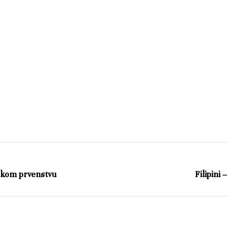
skom prvenstvu
Filipini 