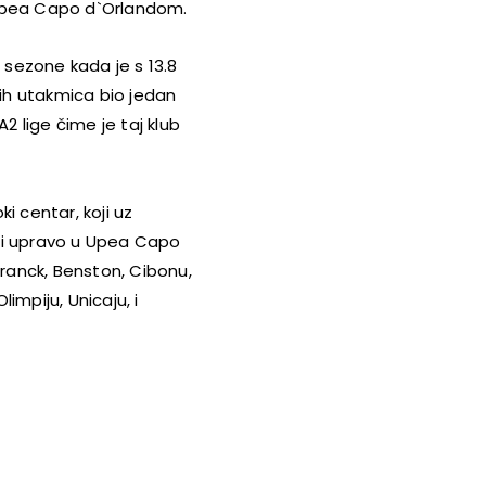
Upea
Capo d`Orlandom.
e sezone kada je s 13.8
nih utakmica bio jedan
2 lige čime je taj klub
i centar, koji uz
ti upravo u
Upea Capo
Franck, Benston, Cibonu,
impiju, Unicaju, i