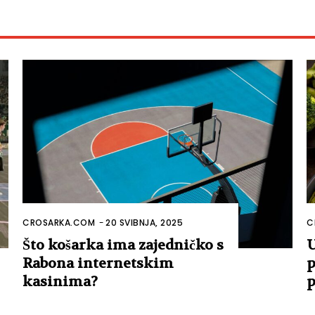
CROSARKA.COM
-
20 SVIBNJA, 2025
C
Što košarka ima zajedničko s
U
Rabona internetskim
p
kasinima?
p