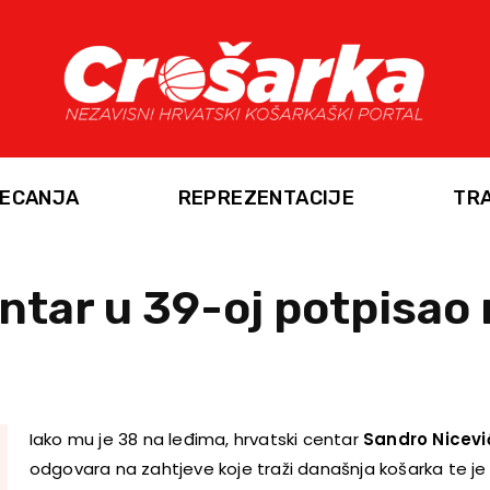
ECANJA
REPREZENTACIJE
TR
ntar u 39-oj potpisao
Iako mu je 38 na leđima, hrvatski centar
Sandro Nicevi
odgovara na zahtjeve koje tra
ži današnja košarka te je