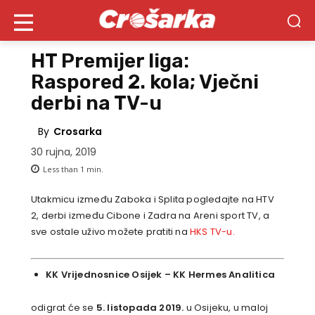
HT Premijer liga:
Raspored 2. kola; Vječni
derbi na TV-u
By
Crosarka
30 rujna, 2019
Less than 1
min.
Utakmicu između Zaboka i Splita pogledajte na HTV
2, derbi između Cibone i Zadra na Areni sport TV, a
sve ostale uživo možete pratiti na
HKS TV-u.
KK Vrijednosnice Osijek
–
KK Hermes Analitica
odigrat će se
5. listopada 2019.
u Osijeku, u maloj