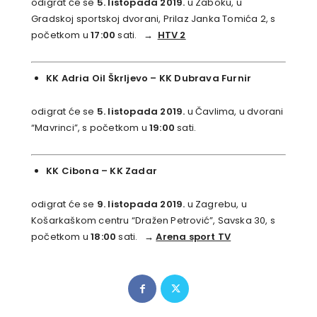
odigrat će se
5. listopada 2019.
u Zaboku, u
Gradskoj sportskoj dvorani, Prilaz Janka Tomića 2, s
početkom u
17:00
sati.
→
HTV 2
KK Adria Oil Škrljevo
–
KK Dubrava Furnir
odigrat će se
5. listopada 2019.
u Čavlima, u dvorani
“Mavrinci”, s početkom u
19:00
sati.
KK Cibona
–
KK Zadar
odigrat će se
9. listopada 2019.
u Zagrebu, u
Košarkaškom centru “Dražen Petrović”, Savska 30, s
početkom u
18:00
sati.
→
Arena sport TV