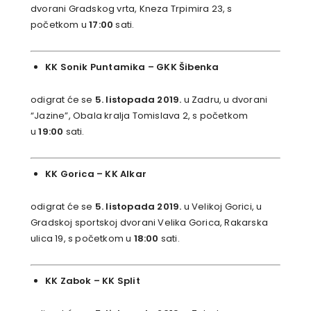
dvorani Gradskog vrta, Kneza Trpimira 23, s
početkom u
17:00
sati.
KK Sonik Puntamika
– GKK Šibenka
odigrat će se
5. listopada 2019.
u Zadru, u dvorani
“Jazine”, Obala kralja Tomislava 2, s početkom
u
19:00
sati.
KK Gorica
–
KK Alkar
odigrat će se
5. listopada 2019.
u Velikoj Gorici, u
Gradskoj sportskoj dvorani Velika Gorica, Rakarska
ulica 19, s početkom u
18:00
sati.
KK Zabok
–
KK Split