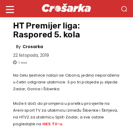
HT Premijer liga:
Raspored 5. kola
By
Crosarka
22 listopada, 2019
1
min.
Na čelu ljestvice nalazi se Cibona, jedina neporažena
u četiri odigrane utakmice. S po tri pobjede ju slijede
Zadar, Gorica i Šibenka.
Može li doći do promjena u poretku provjerite na
Areni sport TV za utakmicu između Šibenke i Škrljeva,
na HTV2 za utakmicu Split-Zadar, a sve ostale
pogledajte na
HKS TV-u
.