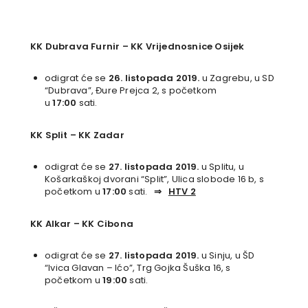
KK Dubrava Furnir
–
KK Vrijednosnice Osijek
odigrat će se
26. listopada 2019.
u Zagrebu, u SD
“Dubrava”, Đure Prejca 2, s početkom
u
17:00
sati.
KK Split
–
KK Zadar
odigrat će se
27. listopada 2019.
u Splitu, u
Košarkaškoj dvorani “Split”, Ulica slobode 16 b, s
početkom u
17:00
sati.
⇒
HTV 2
KK Alkar
–
KK Cibona
odigrat će se
27. listopada 2019.
u Sinju, u ŠD
“Ivica Glavan – Ićo”, Trg Gojka Šuška 16, s
početkom u
19:00
sati.