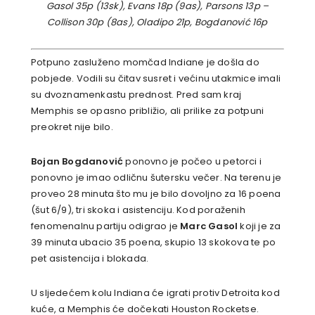
Gasol 35p (13sk), Evans 18p (9as), Parsons 13p –
Collison 30p (8as), Oladipo 21p, Bogdanović 16p
Potpuno zasluženo momčad Indiane je došla do
pobjede. Vodili su čitav susret i većinu utakmice imali
su dvoznamenkastu prednost. Pred sam kraj
Memphis se opasno približio, ali prilike za potpuni
preokret nije bilo.
Bojan Bogdanović
ponovno je počeo u petorci i
ponovno je imao odličnu šutersku večer. Na terenu je
proveo 28 minuta što mu je bilo dovoljno za 16 poena
(šut 6/9), tri skoka i asistenciju. Kod poraženih
fenomenalnu partiju odigrao je
Marc Gasol
koji je za
39 minuta ubacio 35 poena, skupio 13 skokova te po
pet asistencija i blokada.
U sljedećem kolu Indiana će igrati protiv Detroita kod
kuće, a Memphis će dočekati Houston Rocketse.