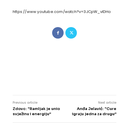
https://www.youtube.com/watch?v=3JCpW_vIDHo
Previous article
Next article
Zdovc: “Ramljak je unio
Anđa Jelavić: “Cure
svježinu i energiju”
igraju jedna za drugu”