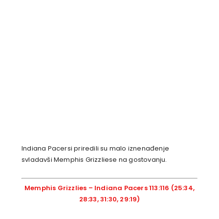
Indiana Pacersi priredili su malo iznenađenje
svladavši Memphis Grizzliese na gostovanju.
Memphis Grizzlies – Indiana Pacers 113:116 (25:34,
28:33, 31:30, 29:19)