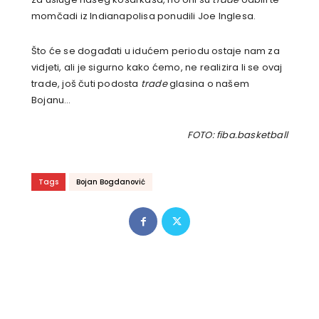
momčadi iz Indianapolisa ponudili Joe Inglesa.
Što će se događati u idućem periodu ostaje nam za
vidjeti, ali je sigurno kako ćemo, ne realizira li se ovaj
trade, još čuti podosta
trade
glasina o našem
Bojanu…
FOTO: fiba.basketball
Tags
Bojan Bogdanović