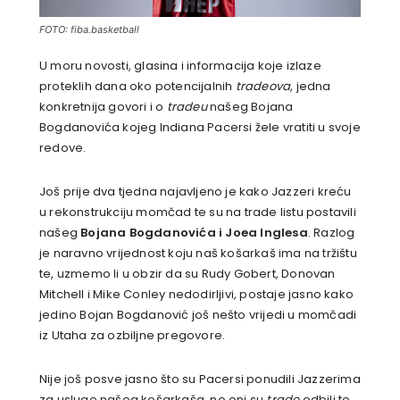
FOTO: fiba.basketball
U moru novosti, glasina i informacija koje izlaze
proteklih dana oko potencijalnih
tradeova
, jedna
konkretnija govori i o
tradeu
našeg Bojana
Bogdanovića kojeg Indiana Pacersi žele vratiti u svoje
redove.
Još prije dva tjedna najavljeno je kako Jazzeri kreću
u rekonstrukciju momčad te su na trade listu postavili
našeg
Bojana Bogdanovića i Joea Inglesa
. Razlog
je naravno vrijednost koju naš košarkaš ima na tržištu
te, uzmemo li u obzir da su Rudy Gobert, Donovan
Mitchell i Mike Conley nedodirljivi, postaje jasno kako
jedino Bojan Bogdanović još nešto vrijedi u momčadi
iz Utaha za ozbiljne pregovore.
Nije još posve jasno što su Pacersi ponudili Jazzerima
za usluge našeg košarkaša, no oni su
trade
odbili te