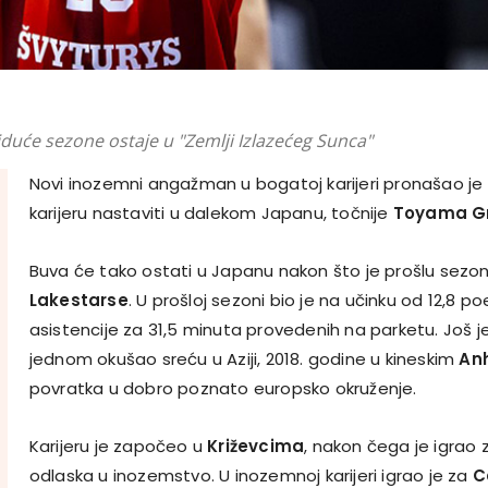
 iduće sezone ostaje u "Zemlji Izlazećeg Sunca"
Novi inozemni angažman u bogatoj karijeri pronašao je
karijeru nastaviti u dalekom Japanu, točnije
Toyama G
Buva će tako ostati u Japanu nakon što je prošlu sezo
Lakestarse
. U prošloj sezoni bio je na učinku od 12,8 poe
asistencije za 31,5 minuta provedenih na parketu. Još je 
jednom okušao sreću u Aziji, 2018. godine u kineskim
An
povratka u dobro poznato europsko okruženje.
Karijeru je započeo u
Križevcima
, nakon čega je igrao
odlaska u inozemstvo. U inozemnoj karijeri igrao je za
C