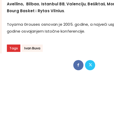
Avellino,
Bilbao
,
Istanbul
BB
,
Valenciju
,
Bešiktaš
,
Mo
Bourg Basket
i
Rytas Vilnius
.
Toyama Grouses osnovan je 2005. godine, a najveći uspj
godine osvajanjem Istočne konferencije.
Tags
Ivan Buva