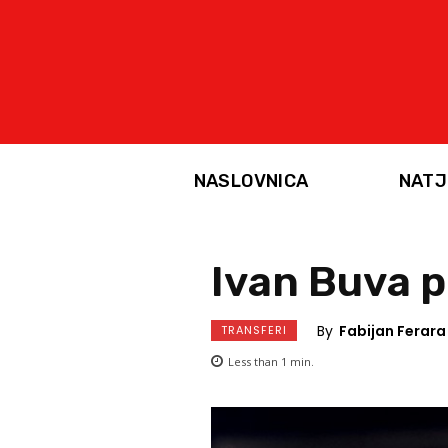
NASLOVNICA
NATJ
Ivan Buva 
By
Fabijan Ferara
TRANSFERI
Less than 1
min.