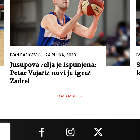
IVAN BARIČEVIĆ
-
24 RUJNA, 2023
I
Jusupova želja je ispunjena:
S
Petar Vujačić novi je igrač
k
Zadra!
LOAD MORE