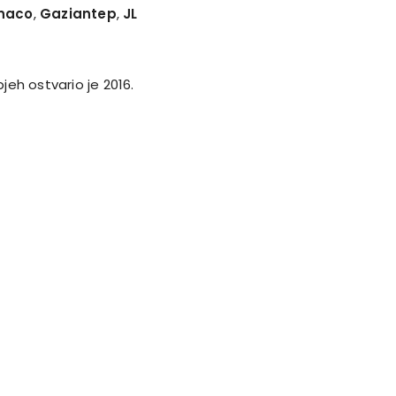
naco
,
Gaziantep
,
JL
eh ostvario je 2016.