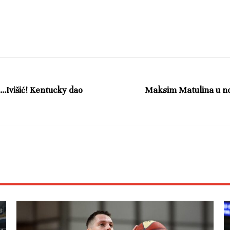
…Ivišić! Kentucky dao
Maksim Matulina u nov