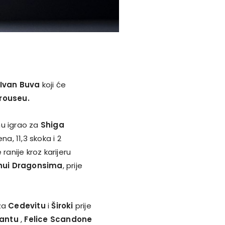
Ivan Buva
koji će
rouseu.
nu igrao za
Shiga
na, 11,3 skoka i 2
ranije kroz karijeru
hui Dragonsima
, prije
 za
Cedevitu
i
Široki
prije
antu
,
Felice Scandone