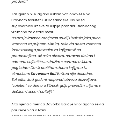
prodora.
”
Zasigurno nije lagano usklađivati obaveze na
Pravnom fakultetu uz košarkaške. No naša
sugovornica uz sve to uspije pronaći i slobodnog
vremena za ostale stvari.
“Pravo je iznimno zahtjevan studij i iziskuje jako puno
vremena za pripremu ispita, tako da dosta vremena
izvan treninga provodim za knjigom ili na
predavanjima. Ali osim obveza, naravno da ima i
odmora, najčešće se družim s curama iz kluba,
pogledam film ili pročitam dobru knjigu, a i s
cimericom
Davorkom Balić
nikad nije dosadno.
Također, kad god mi raspored obveza dozvoljava,
“zaletim” se doma u Šibenik gdje provodim vrijeme s
dečkom Ivicom i obitelji.
”
A ta njena cimerica Davorka Balić je vrlo lagano rekla
par rečenica o Ivani.