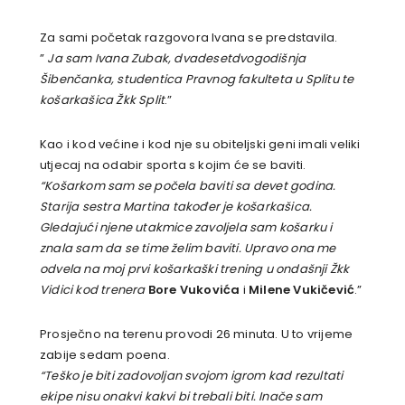
Za sami početak razgovora Ivana se predstavila.
”
Ja sam Ivana Zubak, dvadesetdvogodišnja
Šibenčanka, studentica Pravnog fakulteta u Splitu te
košarkašica Žkk Split
.”
Kao i kod većine i kod nje su obiteljski geni imali veliki
utjecaj na odabir sporta s kojim će se baviti.
“Košarkom sam se počela baviti sa devet godina.
Starija sestra Martina također je košarkašica.
Gledajući njene utakmice zavoljela sam košarku i
znala sam da se time želim baviti. Upravo ona me
odvela na moj prvi košarkaški trening u ondašnji Žkk
Vidici kod trenera
Bore Vukovića
i
Milene Vukičević
.”
Prosječno na terenu provodi 26 minuta. U to vrijeme
zabije sedam poena.
“Teško je biti zadovoljan svojom igrom kad rezultati
ekipe nisu onakvi kakvi bi trebali biti. Inače sam