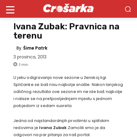
Ivana Zubak: Pravnica na
terenu
By
Šime Patrk
3 prosinca, 2013
3
min.
U jeku odigravanja nove sezone u ženskoj ligi
Splićanke se baš nisu najbolje snašle. Nakon lanjskog
odličnog rezultata ove sezone im ne ide baš najbolje
i nalaze se na pretposljednjem mjestu s jednom
pobjedom iz sedam susreta.
Jedna od najstandardnijih prvotimki u splitskim
redovima je
Ivana Zubak
.Zamolili smo je da
odgovori na par pitanja za naš portal.