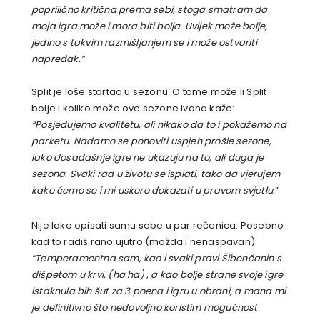
poprilično kritična prema sebi, stoga smatram da
moja igra može i mora biti bolja. Uvijek može bolje,
jedino s takvim razmišljanjem se i može ostvariti
napredak.”
Split je loše startao u sezonu. O tome može li Split
bolje i koliko može ove sezone Ivana kaže:
“Posjedujemo kvalitetu, ali nikako da to i pokažemo na
parketu. Nadamo se ponoviti uspjeh prošle sezone,
iako dosadašnje igre ne ukazuju na to, ali duga je
sezona. Svaki rad u životu se isplati, tako da vjerujem
kako ćemo se i mi uskoro dokazati u pravom svjetlu.
”
Nije lako opisati samu sebe u par rečenica. Posebno
kad to radiš rano ujutro (možda i nenaspavan).
“Temperamentna sam, kao i svaki pravi Šibenčanin s
dišpetom u krvi. (ha ha) , a kao bolje strane svoje igre
istaknula bih šut za 3 poena i igru u obrani, a mana mi
je definitivno što nedovoljno koristim mogućnost