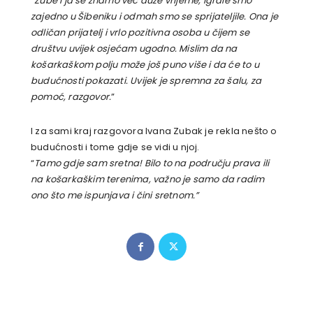
“Zube i ja se znamo već duže vrijeme, igrale smo
zajedno u Šibeniku i odmah smo se sprijateljile. Ona je
odličan prijatelj i vrlo pozitivna osoba u čijem se
društvu uvijek osjećam ugodno. Mislim da na
košarkaškom polju može još puno više i da će to u
budućnosti pokazati. Uvijek je spremna za šalu, za
pomoć, razgovor.
”
I za sami kraj razgovora Ivana Zubak je rekla nešto o
budućnosti i tome gdje se vidi u njoj.
“
Tamo gdje sam sretna! Bilo to na području prava ili
na košarkaškim terenima, važno je samo da radim
ono što me ispunjava i čini sretnom.”