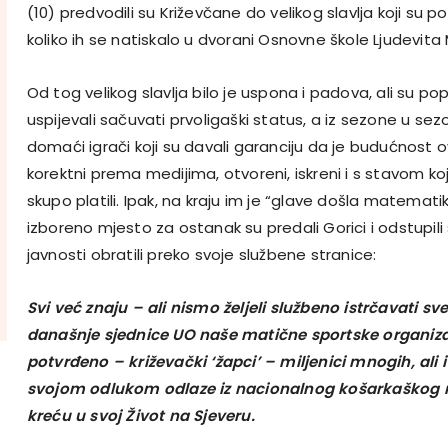
(10) predvodili su Križevčane do velikog slavlja koji su pod
koliko ih se natiskalo u dvorani Osnovne škole Ljudevit
Od tog velikog slavlja bilo je uspona i padova, ali su po
uspijevali sačuvati prvoligaški status, a iz sezone u sez
domaći igrači koji su davali garanciju da je budućnost o
korektni prema medijima, otvoreni, iskreni i s stavom ko
skupo platili. Ipak, na kraju im je “glave došla matemati
izboreno mjesto za ostanak su predali Gorici i odstupili su
javnosti obratili preko svoje službene stranice:
Svi već znaju – ali nismo željeli službeno istrčavati s
današnje sjednice UO naše matične sportske organiza
potvrđeno – križevački ‘žapci’ – miljenici mnogih, ali 
svojom odlukom odlaze iz nacionalnog košarkaškog r
kreću u svoj Život na Sjeveru.