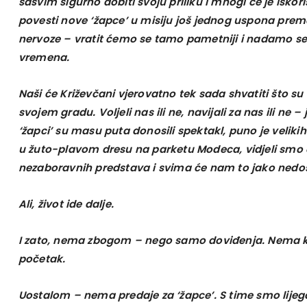
sasvim sigurno dobiti svoju priliku i mnogi će je iskoris
povesti nove ‘žapce’ u misiju još jednog uspona prema
nervoze – vratit ćemo se tamo pametniji i nadamo se
vremena.
Naši će Križevčani vjerovatno tek sada shvatiti što su
svojem gradu. Voljeli nas ili ne, navijali za nas ili ne –
‘žapci’ su masu puta donosili spektakl, puno je veliki
u žuto-plavom dresu na parketu Modeca, vidjeli smo ob
nezaboravnih predstava i svima će nam to jako nedos
Ali, život ide dalje.
I zato, nema zbogom – nego samo doviđenja. Nema k
početak.
Uostalom – nema predaje za ‘žapce’. S time smo lijega