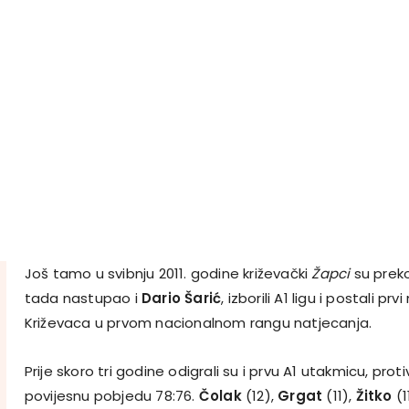
Još tamo u svibnju 2011. godine križevački
Žapci
su preko
tada nastupao i
Dario Šarić
, izborili A1 ligu i postali prv
Križevaca u prvom nacionalnom rangu natjecanja.
Prije skoro tri godine odigrali su i prvu A1 utakmicu, protiv
povijesnu pobjedu 78:76.
Čolak
(12),
Grgat
(11),
Žitko
(1