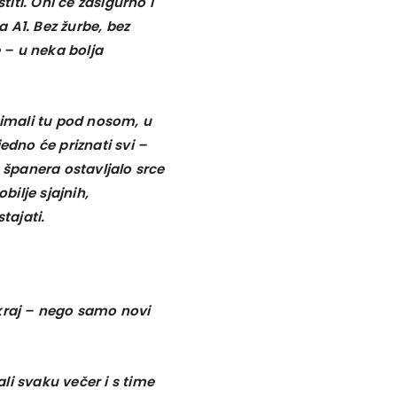
titi. Oni će zasigurno i
 A1. Bez žurbe, bez
 – u neka bolja
 imali tu pod nosom, u
 jedno će priznati svi –
h španera ostavljalo srce
ilje sjajnih,
tajati.
raj – nego samo novi
li svaku večer i s time