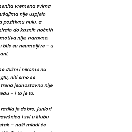
remenita vremena svima
ušajima nije uspjelo
 pozitivnu nulu, a
niralo do kasnih noćnih
 motiva nije, naravno,
u bile su neumoljive – u
ani.
me dužni i nikome na
glu, niti smo se
 trena jednostavno nije
u – i to je to.
adila je dobro, juniori
avršnica i svi u klubu
etak – naši mladi će