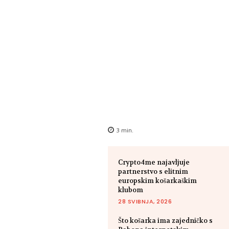
3
min.
Crypto4me najavljuje
partnerstvo s elitnim
europskim košarkaškim
klubom
28 SVIBNJA, 2026
Što košarka ima zajedničko s