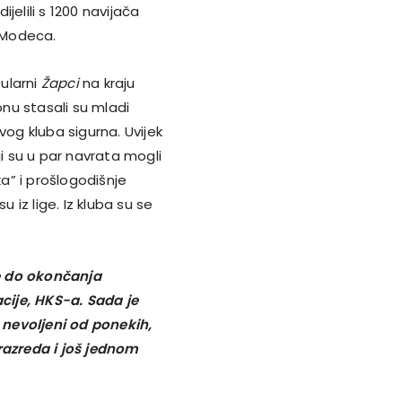
ijelili s 1200 navijača
a Modeca.
pularni
Žapci
na kraju
onu stasali su mladi
vog kluba sigurna. Uvijek
ji su u par navrata mogli
ka” i prošlogodišnje
 iz lige. Iz kluba su se
ve do okončanja
cije, HKS-a. Sada je
i nevoljeni od ponekih,
azreda i još jednom