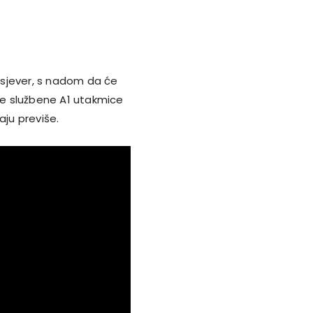
i sjever, s nadom da će
rve službene A1 utakmice
aju previše.