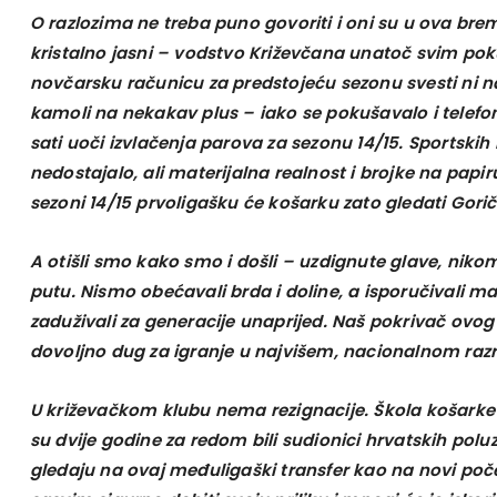
O razlozima ne treba puno govoriti i oni su u ova b
kristalno jasni – vodstvo Križevčana unatoč svim pok
novčarsku računicu za predstojeću sezonu svesti ni na
kamoli na nekakav plus – iako se pokušavalo i telefo
sati uoči izvlačenja parova za sezonu 14/15. Sportskih
nedostajalo, ali materijalna realnost i brojke na papir
sezoni 14/15 prvoligašku će košarku zato gledati Gorič
A otišli smo kako smo i došli – uzdignute glave, niko
putu. Nismo obećavali brda i doline, a isporučivali ma
zaduživali za generacije unaprijed. Naš pokrivač ovog
dovoljno dug za igranje u najvišem, nacionalnom razred
U križevačkom klubu nema rezignacije. Škola košarke r
su dvije godine za redom bili sudionici hrvatskih poluz
gledaju na ovaj međuligaški transfer kao na novi poč