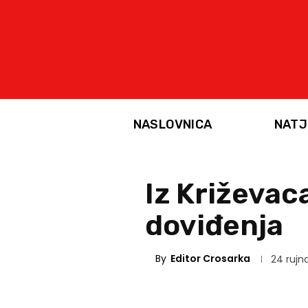
NASLOVNICA
NATJ
Iz Križeva
doviđenja
By
Editor Crosarka
24 rujn