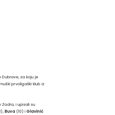
 Dubrave, za koju je
i muški prvoligaški klub iz
 Zadra, i upisali su
1),
Buva
(10) i
Glavinić