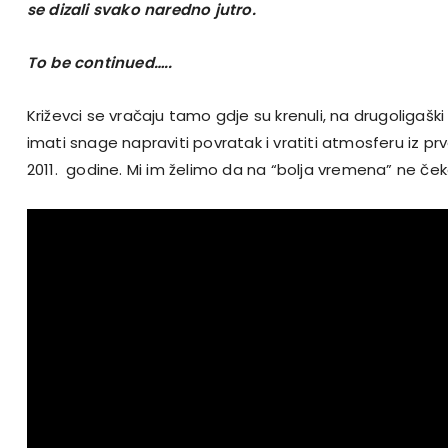
se dizali svako naredno jutro.
To be continued…..
Križevci se vračaju tamo gdje su krenuli, na drugoligašk
imati snage napraviti povratak i vratiti atmosferu iz p
2011. godine. Mi im želimo da na “bolja vremena” ne ček