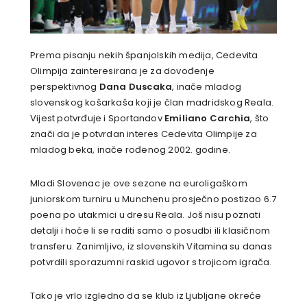
Prema pisanju nekih španjolskih medija, Cedevita
Olimpija zainteresirana je za dovođenje
perspektivnog
Dana Duscaka
, inače mladog
slovenskog košarkaša koji je član madridskog Reala.
Vijest potvrđuje i Sportandov
Emiliano Carchia
, što
znači da je potvrdan interes Cedevita Olimpije za
mladog beka, inače rođenog 2002. godine.
Mladi Slovenac je ove sezone na euroligaškom
juniorskom turniru u Munchenu prosječno postizao 6.7
poena po utakmici u dresu Reala. Još nisu poznati
detalji i hoće li se raditi samo o posudbi ili klasičnom
transferu. Zanimljivo, iz slovenskih Vitamina su danas
potvrdili sporazumni raskid ugovor s trojicom igrača.
Tako je vrlo izgledno da se klub iz Ljubljane okreće