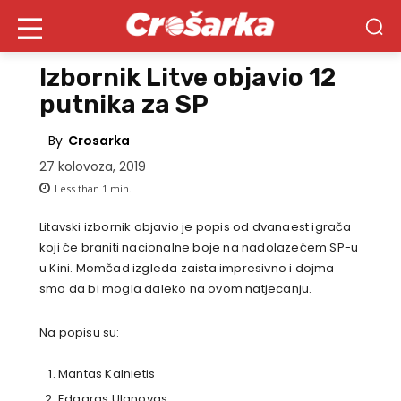
Izbornik Litve objavio 12
putnika za SP
By
Crosarka
27 kolovoza, 2019
Less than 1
min.
Litavski izbornik objavio je popis od dvanaest igrača
koji će braniti nacionalne boje na nadolazećem SP-u
u Kini. Momčad izgleda zaista impresivno i dojma
smo da bi mogla daleko na ovom natjecanju.
Na popisu su:
Mantas Kalnietis
Edgaras Ulanovas