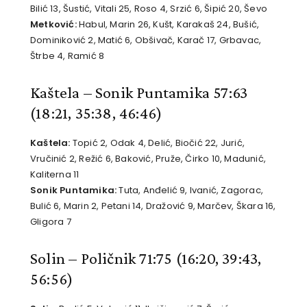
Bilić 13, Šustić, Vitali 25, Roso 4, Srzić 6, Šipić 20, Ševo
Metković:
Habul, Marin 26, Kušt, Karakaš 24, Bušić,
Dominiković 2, Matić 6, Obšivač, Karač 17, Grbavac,
Štrbe 4, Ramić 8
Kaštela – Sonik Puntamika 57:63
(18:21, 35:38, 46:46)
Kaštela:
Topić 2, Odak 4, Delić, Biočić 22, Jurić,
Vručinić 2, Režić 6, Baković, Pruže, Čirko 10, Madunić,
Kaliterna 11
Sonik Puntamika:
Tuta, Anđelić 9, Ivanić, Zagorac,
Bulić 6, Marin 2, Petani 14, Dražović 9, Marčev, Škara 16,
Gligora 7
Solin – Poličnik 71:75
(16:20, 39:43,
56:56)