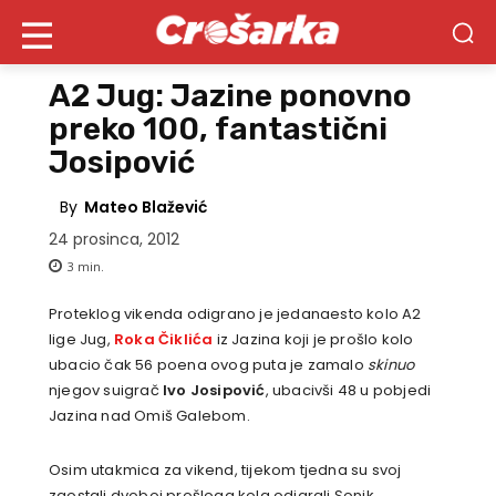
A2 Jug: Jazine ponovno
preko 100, fantastični
Josipović
By
Mateo Blažević
24 prosinca, 2012
3
min.
Proteklog vikenda odigrano je jedanaesto kolo A2
lige Jug,
Roka Čiklića
iz Jazina koji je prošlo kolo
ubacio čak 56 poena ovog puta je zamalo
skinuo
njegov suigrač
Ivo Josipović
, ubacivši 48 u pobjedi
Jazina nad Omiš Galebom.
Osim utakmica za vikend, tijekom tjedna su svoj
zaostali dvoboj prošloga kola odigrali Sonik