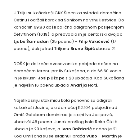
U Trilju su košarkaši GKK Šibenika svladali domaćina
Cetinu i održali korak sa Sonikom na vrhu ljestvice. Do
konačnih 69:80 došli odlično odigranom posljednjom
četvrtinom (10:19), a predvodio ih je centarski dvojac
Ljubo Šamadan
(25 poena) –
Filip Vukičević
(17
poena), dok je kod Triljana
Bruno Šipić
ubacio 21.
DOŠK je do treće ovosezonske pobjede došao na
domaćem terenu protiv Sukošana, a do 66:60 vodio
ih je iskusni
Josip Džapo
s 23 ubačaja. Kod Sukošana
je najviših 16 poena ubacio
Andrija Hoti
.
Najefikasniju utakmicu kola ponovno su odigrali
košarkaši Jazina, a u domaćoj 112:104 pobjedi nad
Omiš Galebom dominirao je sjajni Ivo Josipović,
ubacivši 48 poena. Junak prošlog kola Roko Čiklić
ubacio je 29 koševa, a
Ivan Baždarić
dodao je 21.
Kod Omišana su se istaknuli braća
Vuko
–
Martin
je