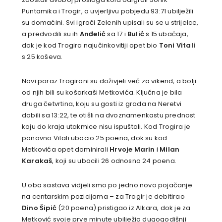
Puntamika i Trogir, a uvjerljivu pobjedu 93:71 ubilježili
su domaćini. Svi igrači Zelenih upisali su se u strijelce,
a predvodili su ih
Anđelić
sa 17 i
Bulić
s 15 ubačaja,
dok je kod Trogira najučinkovitiji opet bio
Toni Vitali
s 25 koševa.
Novi poraz Trogirani su doživjeli već za vikend, a bolji
od njih bili su košarkaši Metkovića. Ključna je bila
druga četvrtina, koju su gosti iz grada na Neretvi
dobili sa 13:22, te otišli na dvoznamenkastu prednost
koju do kraja utakmice nisu ispuštali. Kod Trogira je
ponovno Vitali ubacio 25 poena, dok su kod
Metkovića opet dominirali
Hrvoje Marin
i
Milan
Karakaš
, koji su ubacili 26 odnosno 24 poena.
U oba sastava vidjeli smo po jedno novo pojačanje
na centarskim pozicijama – za Trogir je debitirao
Dino Šipić
(20 poena) pristigao iz Alkara, dok je za
Metković svoje prve minute ubilježio dugogodišnji