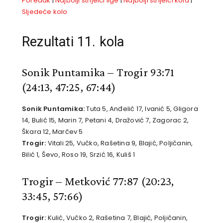
Poredak
|
Najbolji strijelci lige
|
Najbolji strijelci kola
|
Sljedeće kolo
Rezultati 11. kola
Sonik Puntamika – Trogir 93:71
(24:13, 47:25, 67:44)
Sonik Puntamika:
Tuta 5, Anđelić 17, Ivanić 5, Gligora
14, Bulić 15, Marin 7, Petani 4, Dražović 7, Zagorac 2,
Škara 12, Marčev 5
Trogir:
Vitali 25, Vučko, Rašetina 9, Blajić, Poljičanin,
Bilić 1, Ševo, Roso 19, Srzić 16, Kuliš 1
Trogir – Metković 77:87
(20:23,
33:45, 57:66)
Trogir:
Kulić, Vučko 2, Rašetina 7, Blajić, Poljičanin,