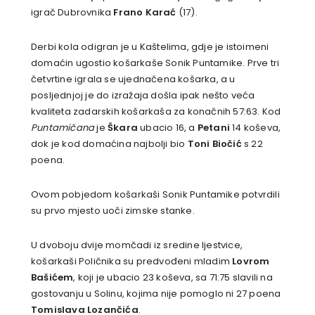
igrač Dubrovnika
Frano Karać
(17).
Derbi kola odigran je u Kaštelima, gdje je istoimeni
domaćin ugostio košarkaše Sonik Puntamike. Prve tri
četvrtine igrala se ujednačena košarka, a u
posljednjoj je do izražaja došla ipak nešto veća
kvaliteta zadarskih košarkaša za konačnih 57:63. Kod
Puntamičana
je
Škara
ubacio 16, a
Petani
14 koševa,
dok je kod domaćina najbolji bio
Toni Biočić
s 22
poena.
Ovom pobjedom košarkaši Sonik Puntamike potvrdili
su prvo mjesto uoči zimske stanke.
U dvoboju dvije momčadi iz sredine ljestvice,
košarkaši Poličnika su predvođeni mladim
Lovrom
Bašićem
, koji je ubacio 23 koševa, sa 71:75 slavili na
gostovanju u Solinu, kojima nije pomoglo ni 27 poena
Tomislava Lozančića
.