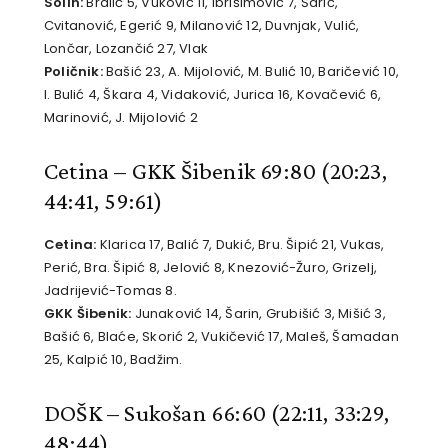
Solin:
Bralić 5, Vuković 11, Ibrišimović 7, Šarić,
Cvitanović, Egerić 9, Milanović 12, Duvnjak, Vulić,
Lončar, Lozančić 27, Vlak
Poličnik:
Bašić 23, A. Mijolović, M. Bulić 10, Baričević 10,
I. Bulić 4, Škara 4, Vidaković, Jurica 16, Kovačević 6,
Marinović, J. Mijolović 2
Cetina – GKK Šibenik 69:80
(20:23,
44:41, 59:61)
Cetina:
Klarica 17, Balić 7, Dukić, Bru. Šipić 21, Vukas,
Perić, Bra. Šipić 8, Jelović 8, Knezović-Žuro, Grizelj,
Jadrijević-Tomas 8.
GKK Šibenik:
Junaković 14, Šarin, Grubišić 3, Mišić 3,
Bašić 6, Blaće, Skorić 2, Vukičević 17, Maleš, Šamadan
25, Kalpić 10, Badžim.
DOŠK – Sukošan 66:60
(22:11, 33:29,
48:44)