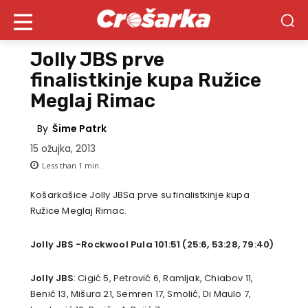
Jolly JBS prve
finalistkinje kupa Ružice
Meglaj Rimac
By
Šime Patrk
15 ožujka, 2013
Less than 1
min.
Košarkašice Jolly JBSa prve su finalistkinje kupa
Ružice Meglaj Rimac.
Jolly JBS -Rockwool Pula 101:51 (25:6, 53:28, 79:40)
Jolly JBS
: Cigić 5, Petrović 6, Ramljak, Chiabov 11,
Benić 13, Mišura 21, Semren 17, Smolić, Di Maulo 7,