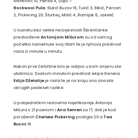
Ivanković 10, Periša 4, Dujić 7
Rockwool Pula
: Đukić Buzov 16, Tukić 3, Đikić, Percan
2, Pickering 20, Šturbej, Mišić 4, Ramljak 6, Jakelić
U susretu bez velike neizvjesnosti Šibenčanke
predvođene
Antonijom Mišurom
su od samog
početka nametnule svoj ritam te je njihova prednost
rasla iz minute u minutu.
Nakon prve četvrtine bilo je vidljivo u kom smjeru ide
utakmica. Svakom minutom prednost ekipe trenera
Edija Dželalije
je rasla te je na kraju ona iznosila
okruglih pedeset razlike.
U pobjedničkim redovima najefikasnije Antonija
Mišura s 21 poenom i
Ana Semen
sa 17, dok je kod
poraženih
Chelsea Pickering
postigla 20 a
Tea
Buzov
16.