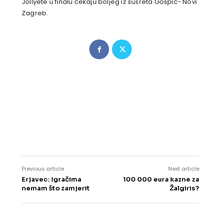
Jollyete u finalu čekaju boljeg iz susreta Gospić- Novi
Zagreb.
Previous article
Next article
Erjavec: Igračima
100 000 eura kazne za
nemam što zamjerit
Žalgiris?