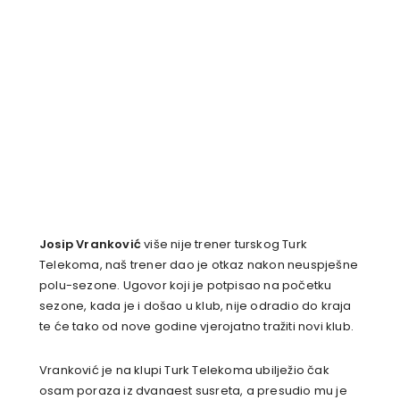
Josip Vranković
više nije trener turskog Turk
Telekoma, naš trener dao je otkaz nakon neuspješne
polu-sezone. Ugovor koji je potpisao na početku
sezone, kada je i došao u klub, nije odradio do kraja
te će tako od nove godine vjerojatno tražiti novi klub.
Vranković je na klupi Turk Telekoma ubilježio čak
osam poraza iz dvanaest susreta, a presudio mu je