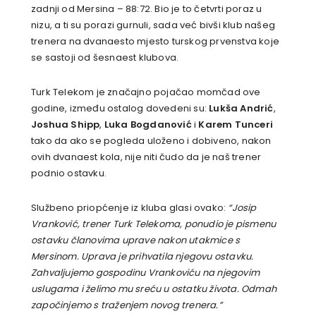
zadnji od Mersina – 88:72. Bio je to četvrti poraz u
nizu, a ti su porazi gurnuli, sada već bivši klub našeg
trenera na dvanaesto mjesto turskog prvenstva koje
se sastoji od šesnaest klubova.
Turk Telekom je značajno pojačao momčad ove
godine, između ostalog dovedeni su:
Lukša Andrić
,
Joshua Shipp
,
Luka Bogdanović
i
Karem Tunceri
tako da ako se pogleda uloženo i dobiveno, nakon
ovih dvanaest kola, nije niti čudo da je naš trener
podnio ostavku.
Službeno priopćenje iz kluba glasi ovako:
“Josip
Vranković, trener Turk Telekoma, ponudio je pismenu
ostavku članovima uprave nakon utakmice s
Mersinom. Uprava je prihvatila njegovu ostavku.
Zahvaljujemo gospodinu Vrankoviću na njegovim
uslugama i želimo mu sreću u ostatku života. Odmah
započinjemo s traženjem novog trenera.”