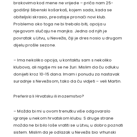
brakovima kod mene ne vrijede – priča nam 25-
godišnji šibenski košarkaš, kojem sada, kada se
obiteljski skrasio, preostaje pronaći novi klub.
Problema oko toga ne bi trebalo biti, opcija u
njegovom slučaju ne manjka. Jedna od njih je
povratak u Litvu, u Nevežis, čiji je dres nosio u drugom
dijelu prošle sezone.
– Ima nekoliko opcija, u kontaktu sam s nekoliko
klubova, ali nigdje mi se ne žuri. Mislim da ću odluku
donijeti kroz 10-15 dana. Imam i ponudu za nastavak
suradnje s Nevežisom, tako da ću vidjeti – veli Martin.
Preferira li Hrvatsku ili inozemstvo?
– Možda bi mi u ovom trenutku više odgovaralo
igranje u nekom hrvatskom klubu. S druge strane
možda ne bi bilo loše vratiti se u Litvu, u dobro poznati
sistem. Mislim da je odlazak u Nevežis bio vrhunski