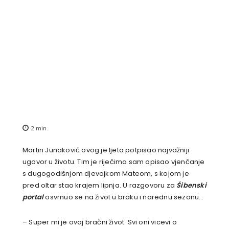
2
min.
Martin Junaković ovog je ljeta potpisao najvažniji
ugovor u životu. Tim je riječima sam opisao vjenčanje
s dugogodišnjom djevojkom Mateom, s kojom je
pred oltar stao krajem lipnja. U razgovoru za
Šibenski
portal
osvrnuo se na život u braku i narednu sezonu…
– Super mi je ovaj bračni život. Svi oni vicevi o