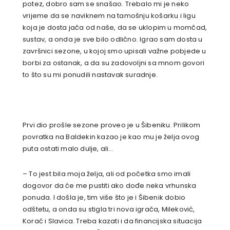
potez, dobro sam se snašao. Trebalo mi je neko
vrijeme da se naviknem na tamošnju košarku i ligu
koja je dosta jača od naše, da se uklopim u momčad,
sustav, a onda je sve bilo odlično. Igrao sam dosta u
završnici sezone, u kojoj smo upisali važne pobjede u
borbi za ostanak, a da su zadovoljni sa mnom govori
to što su mi ponudili nastavak suradnje.
Prvi dio prošle sezone proveo je u Šibeniku. Prilikom
povratka na Baldekin kazao je kao mu je želja ovog
puta ostati malo dulje, ali…
– To jest bila moja želja, ali od početka smo imali
dogovor da će me pustiti ako dođe neka vrhunska
ponuda. I došla je, tim više što je i Šibenik dobio
odštetu, a onda su stigla tri nova igrača, Mileković,
Korać i Slavica. Treba kazati i da financijska situacija