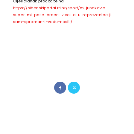
Cijeli članak pročitajte na
:
https://sibenskiportal.rtl.hr/sport/m-junakovic-
super-mi-pase-bracni-zivot-a-u-reprezentaciji-
sam-spreman-i-vodu-nositi/