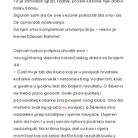
To je zahvalan igrač, radnik, prošle sezone nije dobio
toliku šansu.
Siguran sam da će ove sezone pokazati šta zna i da
će opravdati očekivanja.
Sa njim smo kompletirali unutarnju liniju – rekao je
trener Dženan Rahimić.
Odmah nakon potpisa uhvatili smo i
novog/starog vlasnika narančastog dresa sa brojem
44.
– Čast mi je biti dio kluba koji je u povijesti hrvatske
košarke ostavio velik i neizbrisiv trag. Vođen tim, klub
iz godine u godinu teži što boljem rezultatu. O Šibenci
ne treba puno govoriti. Svaki pravi ljubitelj i
poznavatelj košarke zna povijest ovog kluba. Ono što
motivira svakog igrača
su
navijači, a Šibenka ima
nadaleko prepoznatljive i vjerne navijače. Uvjeren
sam da nam i u ovoj sezoni njihova podrska nece
nedostajati. Na krilima toga, dat cu kao i cijela
momčad sve od sebe da što bolji rezultati budu u