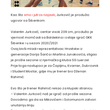
Kao što
smo i jutros najavili
, Jurković je produžio
ugovor sa Šibenkom.
Valentin Jurković, centar visok 209 cm, produžio je
vjernost momčadi sa Baldekina i ostaje igrač GKK
Šibenke i u sezoni 2020/2021.
Ovaj bivši mladi reprezentativac Hrvatske iz
generacije Darija Šarića i Martina Junakovića, stigao
je prošle sezone iz njemačkog kluba SG Luerzel.
Prije toga nastupao je za Čapljinu, Kvarner, Dubrovnik
i Student Mostar, gdje mu je trener bio Dženan
Rahimić.
Evo što je trener Rahimić rekao za klupski stranicu.
– Valentin Jurković naš je igrač od prošle sezone.
Dovodimo ga da sa Mikovićem i Solomunom zatvori
unutarnju liniju.