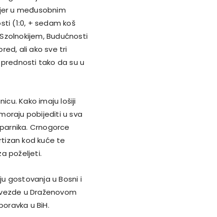
omjer u međusobnim
osti (1:0, + sedam koš
 Szolnokijem, Budućnosti
ed, ali ako sve tri
 prednosti tako da su u
icu. Kako imaju lošiji
 moraju pobijediti u sva
uparnika. Crnogorce
rtizan kod kuće te
a poželjeti.
ju gostovanja u Bosni i
v Zvezde u Draženovom
boravka u BiH.