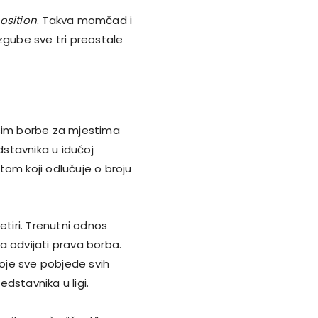
osition
. Takva momčad i
gube sve tri preostale
osim borbe za mjestima
dstavnika u idućoj
tom koji odlučuje o broju
etiri. Trenutni odnos
ja odvijati prava borba.
roje sve pobjede svih
dstavnika u ligi.