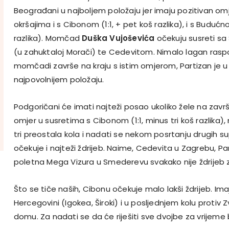
Beograđani u najboljem položaju jer imaju pozitivan 
okršajima i s Cibonom (1:1, + pet koš razlika), i s Budućn
razlika). Momčad
Duška Vujoševića
očekuju susreti sa
(u zahuktaloj Morači) te Cedevitom. Nimalo lagan raspor
momčadi završe na kraju s istim omjerom, Partizan je u
najpovolnijem položaju.
Podgoričani će imati najteži posao ukoliko žele na završn
omjer u susretima s Cibonom (1:1, minus tri koš razlika),
tri preostala kola i nadati se nekom posrtanju drugih s
očekuje i najteži ždrijeb. Naime, Cedevita u Zagrebu, Pa
poletna Mega Vizura u Smederevu svakako nije ždrijeb z
Što se tiče naših, Cibonu očekuje malo lakši ždrijeb. Ima
Hercegovini (Igokea, Široki) i u posljednjem kolu proti
domu. Za nadati se da će riješiti sve dvojbe za vrijeme 