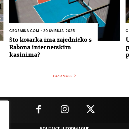
CROSARKA.COM
-
20 SVIBNJA, 2025
C
Što košarka ima zajedničko s
U
Rabona internetskim
p
kasinima?
p
LOAD MORE
.