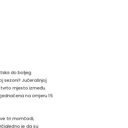
atska do boljeg
ćoj sezoni? Jučerašnjoj
etvrto mjesto između
 izjednačena na omjeru 15
ove tri momčadi,
čigledno je da su