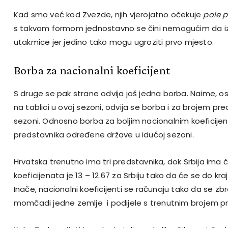
Kad smo već kod Zvezde, njih vjerojatno očekuje
pole p
s takvom formom jednostavno se čini nemogućim da iz
utakmice jer jedino tako mogu ugroziti prvo mjesto.
Borba za nacionalni koeficijent
S druge se pak strane odvija još jedna borba. Naime, 
na tablici u ovoj sezoni, odvija se borba i za brojem pre
sezoni. Odnosno borba za boljim nacionalnim koeficijen
predstavnika određene države u idućoj sezoni.
Hrvatska trenutno ima tri predstavnika, dok Srbija ima č
koeficijenata je 13 – 12.67 za Srbiju tako da će se do kra
Inače, nacionalni koeficijenti se računaju tako da se zb
momčadi jedne zemlje i podijele s trenutnim brojem pre