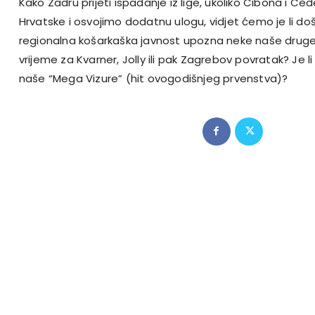
Kako Zadru prijeti ispadanje iz lige, ukoliko Cibona i Ce
Hrvatske i osvojimo dodatnu ulogu, vidjet ćemo je li doš
regionalna košarkaška javnost upozna neke naše druge k
vrijeme za Kvarner, Jolly ili pak Zagrebov povratak? Je l
naše “Mega Vizure” (hit ovogodišnjeg prvenstva)?