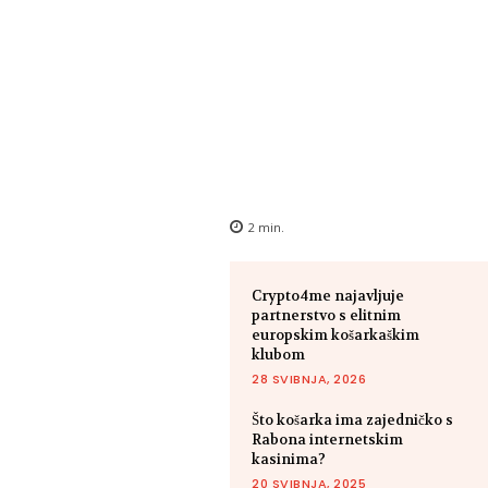
2
min.
Crypto4me najavljuje
partnerstvo s elitnim
europskim košarkaškim
klubom
28 SVIBNJA, 2026
Što košarka ima zajedničko s
Rabona internetskim
kasinima?
20 SVIBNJA, 2025