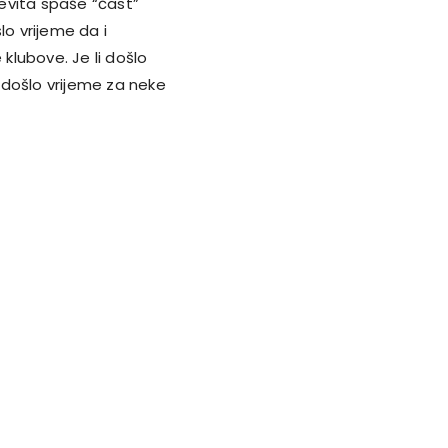
devita spaše “čast”
lo vrijeme da i
lubove. Je li došlo
i došlo vrijeme za neke