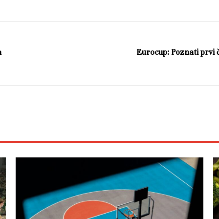
a
Eurocup: Poznati prvi č