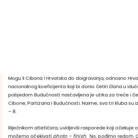
Mogu li Cibona i Hrvatska do doigravanja, odnosno Hrv
nacionalnog koeficijenta koji bi donio četiri člana u idu
pobjedom Budućnosti nastavljena je utrka za treće i č
Cibone, Partizana i Budućnosti. Naime, sva tri kluba su
– 8.
Riječnikom atletičara, uvidjevši rasporede koji očekuje 
možemo očekivati
photo – finish
. No, pođimo redom. O