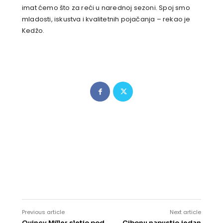
imat ćemo što za reći u narednoj sezoni. Spoj smo
mladosti, iskustva i kvalitetnih pojačanja – rekao je
Kedžo.
Previous article
Next article
Quincy Miller sletio pod
Cibonu napustio jedan