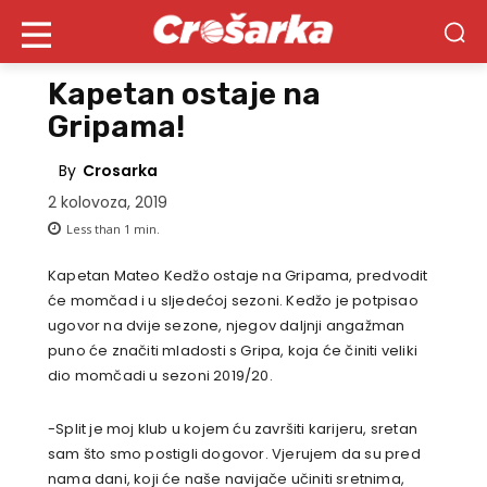
Kapetan ostaje na
Gripama!
By
Crosarka
2 kolovoza, 2019
Less than 1
min.
Kapetan Mateo Kedžo ostaje na Gripama, predvodit
će momčad i u sljedećoj sezoni. Kedžo je potpisao
ugovor na dvije sezone, njegov daljnji angažman
puno će značiti mladosti s Gripa, koja će činiti veliki
dio momčadi u sezoni 2019/20.
-Split je moj klub u kojem ću završiti karijeru, sretan
sam što smo postigli dogovor. Vjerujem da su pred
nama dani, koji će naše navijače učiniti sretnima,