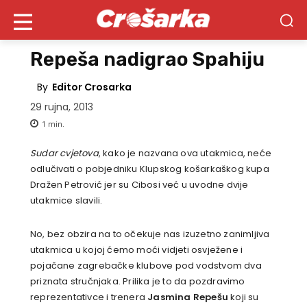
Repeša nadigrao Spahiju
By
Editor Crosarka
29 rujna, 2013
1
min.
Sudar cvjetova
, kako je nazvana ova utakmica, neće
odlučivati o pobjedniku Klupskog košarkaškog kupa
Dražen Petrović jer su Cibosi već u uvodne dvije
utakmice slavili.
No, bez obzira na to očekuje nas izuzetno zanimljiva
utakmica u kojoj ćemo moći vidjeti osvježene i
pojačane zagrebačke klubove pod vodstvom dva
priznata stručnjaka. Prilika je to da pozdravimo
reprezentativce i trenera
Jasmina Repešu
koji su