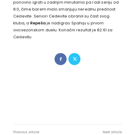
ponovno igrati u zadnjim minutama pa radi seriju od
8:0, čime barem malo smanjuju nerealnu prednost
Cedevite. Seniori Cedevite obranili su čast svog
kluba, a
Repeša
je nadigrao Spahiju u prvom
ovosezonskom duelu. Konačni rezultat je 82:61 za
Cedevitu.
Previous article
Next article