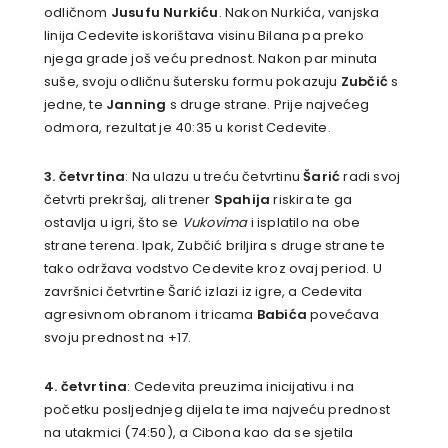
odličnom
Jusufu Nurkiću
. Nakon Nurkića, vanjska
linija Cedevite iskorištava visinu Bilana pa preko
njega grade još veću prednost. Nakon par minuta
suše, svoju odličnu šutersku formu pokazuju
Zubčić
s
jedne, te
Janning
s druge strane. Prije najvećeg
odmora, rezultat je 40:35 u korist Cedevite.
3. četvrtina
: Na ulazu u treću četvrtinu
Šarić
radi svoj
četvrti prekršaj, ali trener
Spahija
riskira te ga
ostavlja u igri, što se
Vukovima
i isplatilo na obe
strane terena. Ipak, Zubčić briljira s druge strane te
tako održava vodstvo Cedevite kroz ovaj period. U
završnici četvrtine Šarić izlazi iz igre, a Cedevita
agresivnom obranom i tricama
Babića
povećava
svoju prednost na +17.
4. četvrtina
: Cedevita preuzima inicijativu i na
početku posljednjeg dijela te ima najveću prednost
na utakmici (74:50), a Cibona kao da se sjetila