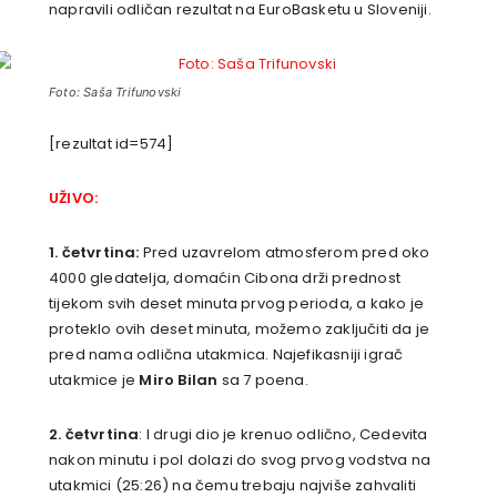
napravili odličan rezultat na EuroBasketu u Sloveniji.
Foto: Saša Trifunovski
[rezultat id=574]
UŽIVO:
1. četvrtina:
Pred uzavrelom atmosferom pred oko
4000 gledatelja, domaćin Cibona drži prednost
tijekom svih deset minuta prvog perioda, a kako je
proteklo ovih deset minuta, možemo zaključiti da je
pred nama odlična utakmica. Najefikasniji igrač
utakmice je
Miro Bilan
sa 7 poena.
2. četvrtina
: I drugi dio je krenuo odlično, Cedevita
nakon minutu i pol dolazi do svog prvog vodstva na
utakmici (25:26) na čemu trebaju najviše zahvaliti