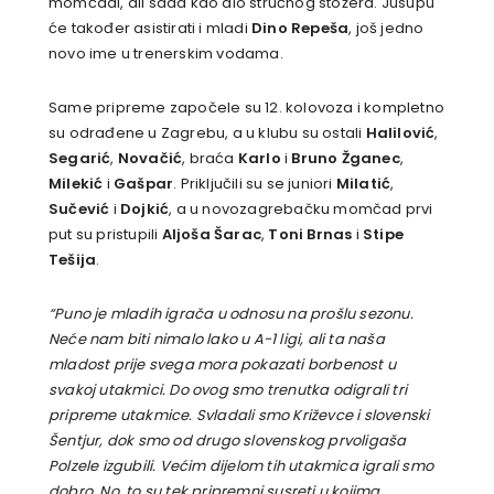
momčadi, ali sada kao dio stručnog stožera. Jusupu
će također asistirati i mladi
Dino Repeša
, još jedno
novo ime u trenerskim vodama.
Same pripreme započele su 12. kolovoza i kompletno
su odrađene u Zagrebu, a u klubu su ostali
Halilović
,
Segarić
,
Novačić
, braća
Karlo
i
Bruno Žganec
,
Milekić
i
Gašpar
. Priključili su se juniori
Milatić
,
Sučević
i
Dojkić
, a u novozagrebačku momčad prvi
put su pristupili
Aljoša Šarac
,
Toni Brnas
i
Stipe
Tešija
.
“Puno je mladih igrača u odnosu na prošlu sezonu.
Neće nam biti nimalo lako u A-1 ligi, ali ta naša
mladost prije svega mora pokazati borbenost u
svakoj utakmici. Do ovog smo trenutka odigrali tri
pripreme utakmice. Svladali smo Križevce i slovenski
Šentjur, dok smo od drugo slovenskog prvoligaša
Polzele izgubili. Većim dijelom tih utakmica igrali smo
dobro. No, to su tek pripremni susreti u kojima