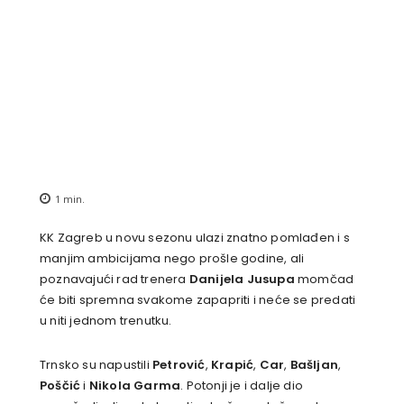
1
min.
KK Zagreb u novu sezonu ulazi znatno pomlađen i s
manjim ambicijama nego prošle godine, ali
poznavajući rad trenera
Danijela Jusupa
momčad
će biti spremna svakome zapapriti i neće se predati
u niti jednom trenutku.
Trnsko su napustili
Petrović
,
Krapić
,
Car
,
Bašljan
,
Poščić
i
Nikola Garma
. Potonji je i dalje dio