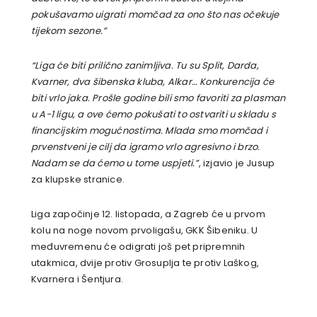
pokušavamo uigrati momčad za ono što nas očekuje
tijekom sezone.”
“Liga će biti prilično zanimljiva. Tu su Split, Darda,
Kvarner, dva šibenska kluba, Alkar… Konkurencija će
biti vrlo jaka. Prošle godine bili smo favoriti za plasman
u A-1 ligu, a ove ćemo pokušati to ostvariti u skladu s
financijskim mogućnostima. Mlada smo momčad i
prvenstveni je cilj da igramo vrlo agresivno i brzo.
Nadam se da ćemo u tome uspjeti.”
, izjavio je Jusup
za klupske stranice.
Liga započinje 12. listopada, a Zagreb će u prvom
kolu na noge novom prvoligašu, GKK Šibeniku. U
međuvremenu će odigrati još pet pripremnih
utakmica, dvije protiv Grosuplja te protiv Laškog,
Kvarnera i Šentjura.