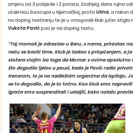
omjeru od 3 pobjede i 2 poraza. Zadnjeg dana rujna odi
utakmicu Eurocupa u Njemačkoj, protiv
Ulma
, a nakon d
na doping testiranju te je u crnogorski klub jučer stigla
Vukota Pavić
pao je na doping testu.
“Taj momak je odrastao u Baru, s nama, prirastao nam
neću se baviti time. Klub je izašao s priopćenjem, a j
stožera stojim iza toga da Mornar s ovime apsolutno
što dogodilo ljetos u pauzi, kada je Pavić radio priva
trenerom, to je na nadležnim organima da ispitaju. J
se to dogodilo, da je to točno. Kao klub smo napravil
igrača smo susprendirali i udaljili, kako nalažu pravila