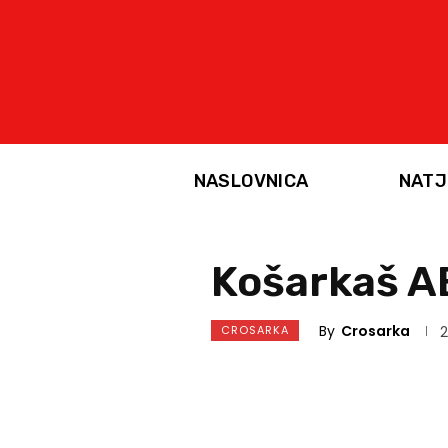
NASLOVNICA
NATJ
Košarkaš AB
By
Crosarka
CROSARKA
2