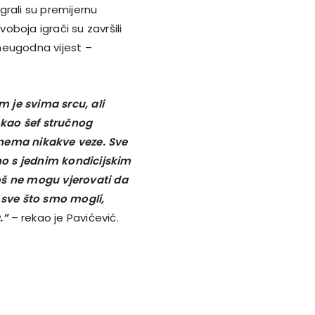
grali su premijernu
voboja igrači su završili
 neugodna vijest –
 je svima srcu, ali
a kao šef stručnog
 nema nikakve veze. Sve
tno s jednim kondicijskim
oš ne mogu vjerovati da
i sve što smo mogli,
.”
– rekao je Pavićević.