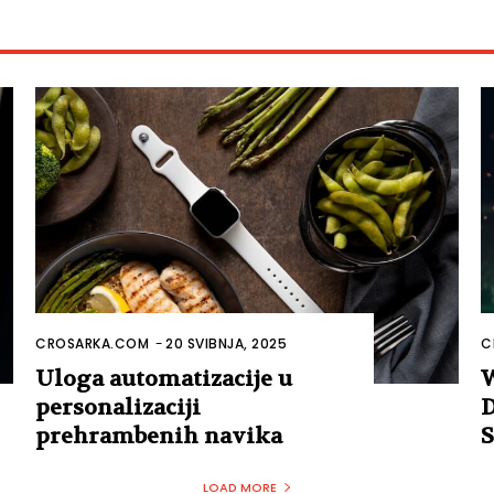
CROSARKA.COM
-
20 SVIBNJA, 2025
C
Uloga automatizacije u
W
personalizaciji
D
prehrambenih navika
S
LOAD MORE