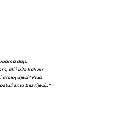
sobama daju
m, ali i bilo kakvim
 svojoj djeci? Klub
stali smo bez riječi…”
–