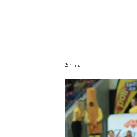
1
min.