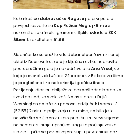
Košarkašice
dubrovačke Raguse
po prvi puta u
povijesti osvojile su
Kup Ružice Meglaj-Rimac
nakon što su u finalu igranom u Splitu svladale
ŽKK
Šibenik
rezultatom
61:69
.
Šibenčanke su pružile vrlo dobar otpor favoriziranoj
ekipi iz Dubrovnika, koja je ključnu razliku napravila
pod obručima gdje je nezadrživa bila
Ana Vrsaljko
koja je susret zaključila s 28 poena uz 5 skokova čime
je proglašena i za najkorisniju igračicu finala.
Posljednju dionicu obilježava bespoštedna borba za
svaki posjed, za svaki koš. Na asistenciju Dujić
Washington polaže za ponovni priključak i samo -3
(52:55) 7 minuta prije kraja utakmice, no bilo je to
najviše što se Šibenik uspio približiti. Pri 61:69 vrijeme
na semaforu staje i igračice Raguse počinju veliko
slavlje – piše se prvi osvojeni Kup u povijesti kluba!