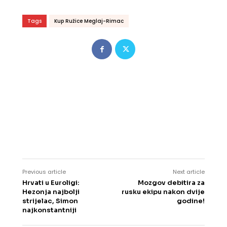
Tags
Kup Ružice Meglaj-Rimac
Previous article
Next article
Hrvati u Euroligi:
Mozgov debitira za
Hezonja najbolji
rusku ekipu nakon dvije
strijelac, Simon
godine!
najkonstantniji