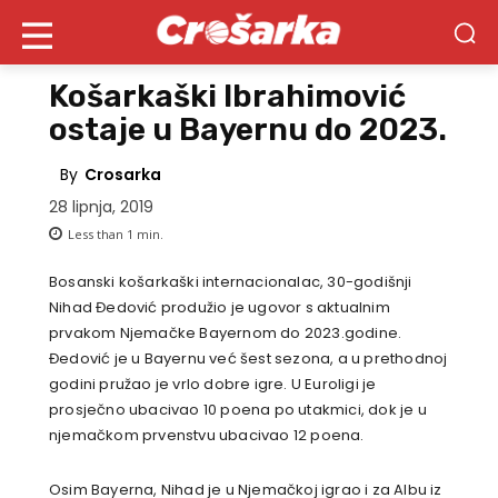
Košarkaški Ibrahimović
ostaje u Bayernu do 2023.
By
Crosarka
28 lipnja, 2019
Less than 1
min.
Bosanski košarkaški internacionalac, 30-godišnji
Nihad Đedović produžio je ugovor s aktualnim
prvakom Njemačke Bayernom do 2023.godine.
Đedović je u Bayernu već šest sezona, a u prethodnoj
godini pružao je vrlo dobre igre. U Euroligi je
prosječno ubacivao 10 poena po utakmici, dok je u
njemačkom prvenstvu ubacivao 12 poena.
Osim Bayerna, Nihad je u Njemačkoj igrao i za Albu iz