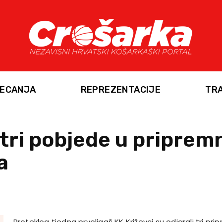
ECANJA
REPREZENTACIJE
TR
tri pobjede u priprem
a
Proteklog tjedna prvoligaš KK Križevci su odigrali tri pr