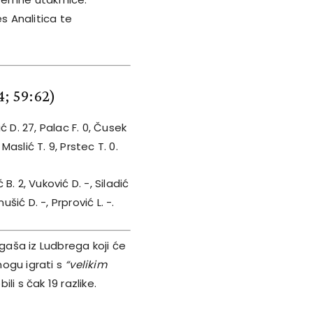
s Analitica te
4; 59:62)
ić D. 27, Palac F. 0, Čusek
 Maslić T. 9, Prstec T. 0.
 B. 2, Vuković D. -, Siladić
ušić D. -, Prprović L. -.
igaša iz Ludbrega koji će
mogu igrati s
“velikim
i s čak 19 razlike.