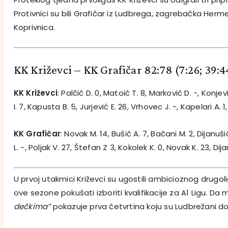
Protivnici su bili Grafičar iz Ludbrega, zagrebačka Herme
Koprivnica.
KK Križevci – KK Grafičar 82:78
(7:26; 39:4
KK Križevci
: Palčić D. 0, Matoić T. 8, Marković D. -, Konjev
I. 7, Kapusta B. 5, Jurjević E. 26, Vrhovec J. -, Kapelari A. 1,
KK Grafičar
: Novak M. 14, Bušić A. 7, Bačani M. 2, Dijanušić
L. -, Poljak V. 27, Štefan Z 3, Kokolek K. 0, Novak K. 23, Dijan
U prvoj utakmici Križevci su ugostili ambicioznog drugol
ove sezone pokušati izboriti kvalifikacije za A1 Ligu. Da 
dečkima”
pokazuje prva četvrtina koju su Ludbrežani dobil