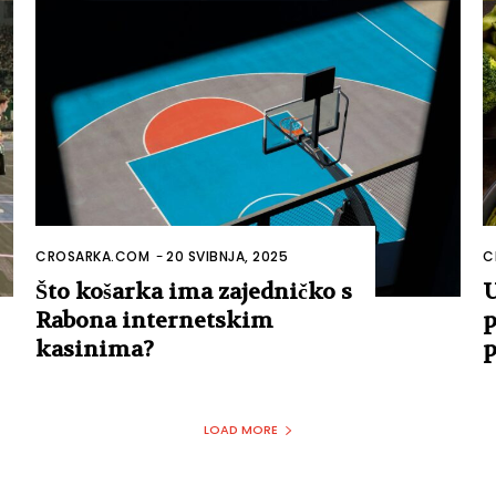
CROSARKA.COM
-
20 SVIBNJA, 2025
C
Što košarka ima zajedničko s
U
Rabona internetskim
p
kasinima?
p
LOAD MORE