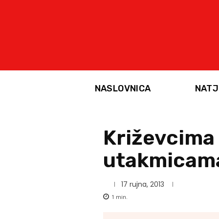
NASLOVNICA
NATJ
Križevcima 
utakmicam
17 rujna, 2013
1
min.