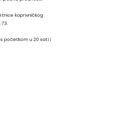
etnice koprivničkog
:73.
u s početkom u 20 sati i