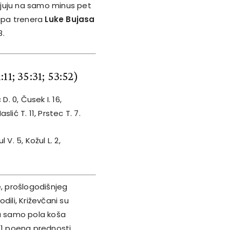
njuju na samo minus pet
kipa trenera
Luke Bujasa
8.
:11; 35:31; 53:52)
 D. 0, Čusek I. 16,
slić T. 11, Prstec T. 7.
 V. 5, Kožul L. 2,
.
e, prošlogodišnjeg
dili, Križevčani su
sa samo pola koša
 11 poena prednosti.