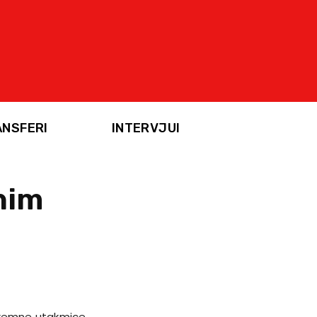
ANSFERI
INTERVJUI
nim
ipremne utakmice.