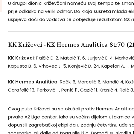
U drugoj dionici Križevčani nameću svoj tempo te sma
prije odlaska na veliki odmor. Do kraja susreta mlada e
uspijeva doći do vodstva te pobjeđuje rezultatom 82:7
KK Križevci -KK Hermes Analitica 81:70
(21
KK Križevci
: Palčić D. 2, Matoić T. 6, Jurjević E. 4, Marković
Kapusta B. 6, Vrhovec J. 5, Konjević D. 24, Kapelari A. -, Ma
KK Hermes Analitica
: Rački 6, Marcelić 6, Mandić 4, Kožul
Garafolić 13, Perković -, Penić 11, Gazić 11, Krasić 4, Raić 8
Ovog puta Križevci su se okušali protiv Hermes Analitic
prvaka A2 Lige centar. Iako su većim dijelom utakmice vo
dopustili zagrebačkoj ekipi da u zadnju četvrtinu uđe 
zaostatka, ali dalje od toga nije išlo. Domaći su slavili s