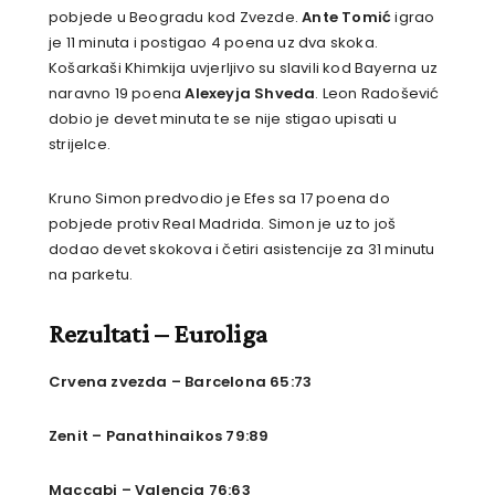
pobjede u Beogradu kod Zvezde.
Ante Tomić
igrao
je 11 minuta i postigao 4 poena uz dva skoka.
Košarkaši Khimkija uvjerljivo su slavili kod Bayerna uz
naravno 19 poena
Alexeyja Shveda
. Leon Radošević
dobio je devet minuta te se nije stigao upisati u
strijelce.
Kruno Simon predvodio je Efes sa 17 poena do
pobjede protiv Real Madrida. Simon je uz to još
dodao devet skokova i četiri asistencije za 31 minutu
na parketu.
Rezultati – Euroliga
Crvena zvezda – Barcelona 65:73
Zenit – Panathinaikos 79:89
Maccabi – Valencia 76:63