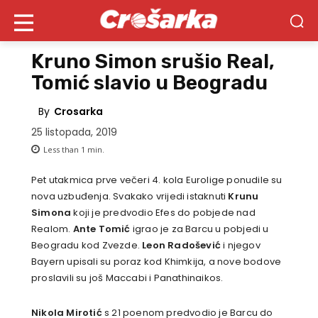
Kruno Simon srušio Real,
Tomić slavio u Beogradu
By
Crosarka
25 listopada, 2019
Less than 1
min.
Pet utakmica prve večeri 4. kola Eurolige ponudile su
nova uzbuđenja. Svakako vrijedi istaknuti
Krunu
Simona
koji je predvodio Efes do pobjede nad
Realom.
Ante Tomić
igrao je za Barcu u pobjedi u
Beogradu kod Zvezde.
Leon Radošević
i njegov
Bayern upisali su poraz kod Khimkija, a nove bodove
proslavili su još Maccabi i Panathinaikos.
Nikola Mirotić
s 21 poenom predvodio je Barcu do