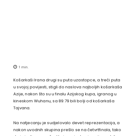
1
min.
Košarkaši Irana drugi su puta uzastopce, a treći puta
u svojoj povijesti, stigli do naslova najboljih košarkaša
Azije, nakon što su u finalu Azijskog kupa, igranog u
kineskom Wuhanu, sa 89:79 bili bolji od košarkaša
Tajvana.
Na natjecanju je sudjelovalo devet reprezentacija, a
nakon uvodnih skupina prešlo se na četvrtfinala, tako