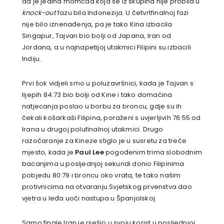
da je jedina momčad koja se iz skupina nije probila u
knock-out
fazu bila Indonezija. U četvrtfinalnoj fazi
nije bilo iznenađenja, pa je tako Kina izbacila
Singapur, Tajvan bio bolji od Japana, Iran od
Jordana, a u najnapetijoj utakmici Filipini su izbacili
Indiju.
Prvi šok vidjeli smo u poluzavršnici, kada je Tajvan s
lijepih 84:73 bio bolji od Kine i tako domaćina
natjecanja poslao u borbu za broncu, gdje su ih
čekali košarkaši Filipina, poraženi s uvjerljivih 76:55 od
Irana u drugoj polufinalnoj utakmici. Drugo
razočaranje za Kineze stiglo je u susretu za treće
mjesto, kada je
Paul Lee
pogođenim trima slobodnim
bacanjima u posljednjoj sekundi donio Filipinima
pobjedu 80:79 i broncu oko vrata, te tako našim
protivnicima na otvaranju Svjetskog prvenstva dao
vjetra u leđa uoči nastupa u Španjolskoj.
Samo finale Iran je riješio u svoju korist u posljednjoj