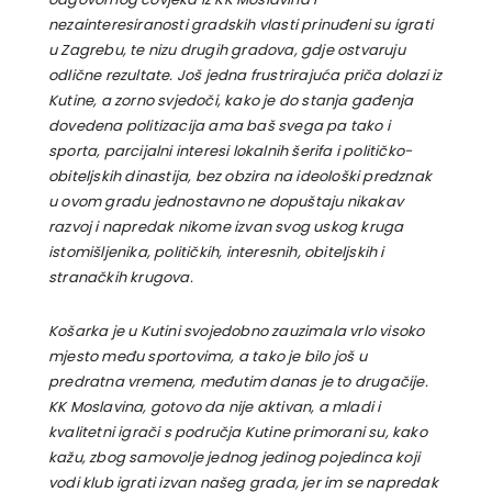
nezainteresiranosti gradskih vlasti prinuđeni su igrati
u Zagrebu, te nizu drugih gradova, gdje ostvaruju
odlične rezultate. Još jedna frustrirajuća priča dolazi iz
Kutine, a zorno svjedoči, kako je do stanja gađenja
dovedena politizacija ama baš svega pa tako i
sporta, parcijalni interesi lokalnih šerifa i političko-
obiteljskih dinastija, bez obzira na ideološki predznak
u ovom gradu jednostavno ne dopuštaju nikakav
razvoj i napredak nikome izvan svog uskog kruga
istomišljenika, političkih, interesnih, obiteljskih i
stranačkih krugova.
Košarka je u Kutini svojedobno zauzimala vrlo visoko
mjesto među sportovima, a tako je bilo još u
predratna vremena, međutim danas je to drugačije.
KK Moslavina, gotovo da nije aktivan, a mladi i
kvalitetni igrači s područja Kutine primorani su, kako
kažu, zbog samovolje jednog jedinog pojedinca koji
vodi klub igrati izvan našeg grada, jer im se napredak