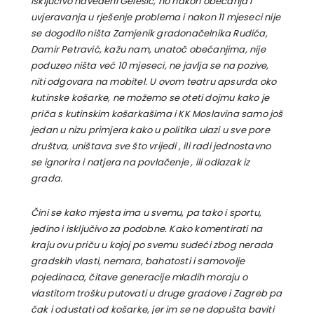
isključivo navedeni Gelešić, no nakon obećanja i
uvjeravanja u rješenje problema i nakon 11 mjeseci nije
se dogodilo ništa Zamjenik gradonačelnika Rudića,
Damir Petravić, kažu nam, unatoč obećanjima, nije
poduzeo ništa već 10 mjeseci, ne javlja se na pozive,
niti odgovara na mobitel. U ovom teatru apsurda oko
kutinske košarke, ne možemo se oteti dojmu kako je
priča s kutinskim košarkašima i KK Moslavina samo još
jedan u nizu primjera kako u politika ulazi u sve pore
društva, uništava sve što vrijedi , ili radi jednostavno
se ignorira i natjera na povlačenje , ili odlazak iz
grada.
Čini se kako mjesta ima u svemu, pa tako i sportu,
jedino i isključivo za podobne. Kako komentirati na
kraju ovu priču u kojoj po svemu sudeći zbog nerada
gradskih vlasti, nemara, bahatosti i samovolje
pojedinaca, čitave generacije mladih moraju o
vlastitom trošku putovati u druge gradove i Zagreb pa
čak i odustati od košarke, jer im se ne dopušta baviti