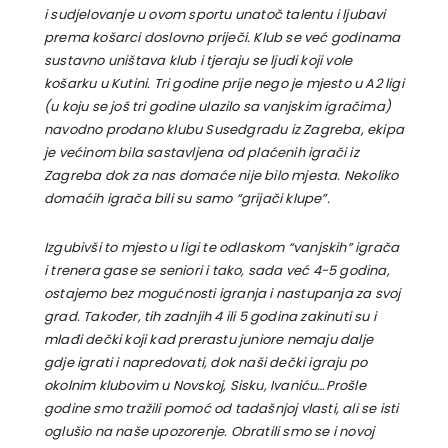
i sudjelovanje u ovom sportu unatoč talentu i ljubavi
prema košarci doslovno priječi. Klub se već godinama
sustavno uništava klub i tjeraju se ljudi koji vole
košarku u Kutini. Tri godine prije nego je mjesto u A2 ligi
(u koju se još tri godine ulazilo sa vanjskim igračima)
navodno prodano klubu Susedgradu iz Zagreba, ekipa
je većinom bila sastavljena od plaćenih igrači iz
Zagreba dok za nas domaće nije bilo mjesta. Nekoliko
domaćih igrača bili su samo “grijači klupe”.
Izgubivši to mjesto u ligi te odlaskom “vanjskih” igrača
i trenera gase se seniori i tako, sada već 4-5 godina,
ostajemo bez mogućnosti igranja i nastupanja za svoj
grad. Također, tih zadnjih 4 ili 5 godina zakinuti su i
mlađi dečki koji kad prerastu juniore nemaju dalje
gdje igrati i napredovati, dok naši dečki igraju po
okolnim klubovim u Novskoj, Sisku, Ivaniću…Prošle
godine smo tražili pomoć od tadašnjoj vlasti, ali se isti
oglušio na naše upozorenje. Obratili smo se i novoj