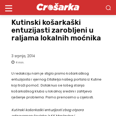
Kutinski košarkaški
entuzijasti zarobljeni u
raljama lokalnih moćnika
3 srpnja, 2014
4
min.
U redakciju nam je stiglo pismo košarkaškog
entuzijasta i vjernog čitatelja našeg portala iz Kutine
koji traži pomoć. Dotaknuo se lošeg stanja
košarkaškog kluba u lokalnoj sredini i zahtjeva
rješenje problema. Pismo prenosimo u cijelosti.
Kutinski košarkaški entuzijasti zbog otpora
odgovornog čovjeka iz KK Moslavina i