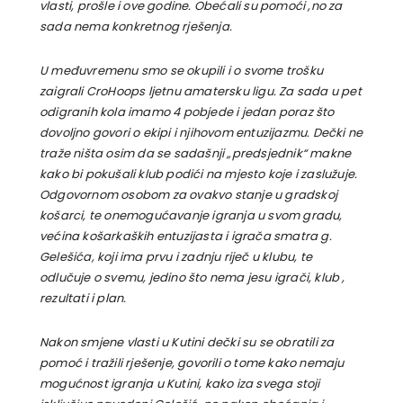
vlasti, prošle i ove godine. Obećali su pomoći ,no za
sada nema konkretnog rješenja.
U međuvremenu smo se okupili i o svome trošku
zaigrali CroHoops ljetnu amatersku ligu. Za sada u pet
odigranih kola imamo 4 pobjede i jedan poraz što
dovoljno govori o ekipi i njihovom entuzijazmu. Dečki ne
traže ništa osim da se sadašnji „predsjednik“ makne
kako bi pokušali klub podići na mjesto koje i zaslužuje.
Odgovornom osobom za ovakvo stanje u gradskoj
košarci, te onemogućavanje igranja u svom gradu,
većina košarkaških entuzijasta i igrača smatra g.
Gelešića, koji ima prvu i zadnju riječ u klubu, te
odlučuje o svemu, jedino što nema jesu igrači, klub ,
rezultati i plan.
Nakon smjene vlasti u Kutini dečki su se obratili za
pomoć i tražili rješenje, govorili o tome kako nemaju
mogućnost igranja u Kutini, kako iza svega stoji