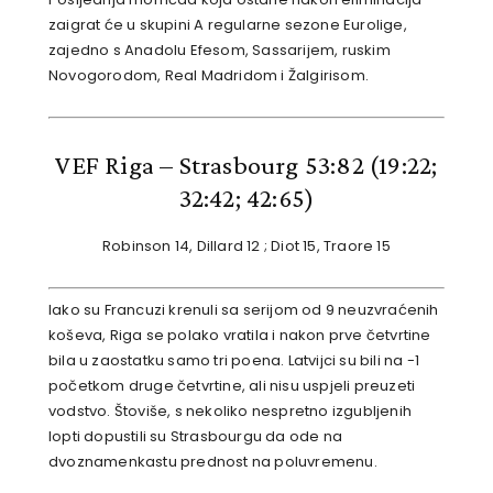
zaigrat će u skupini A regularne sezone Eurolige,
zajedno s Anadolu Efesom, Sassarijem, ruskim
Novogorodom, Real Madridom i Žalgirisom.
VEF Riga – Strasbourg 53:82
(19:22;
32:42; 42:65)
Robinson 14, Dillard 12 ; Diot 15, Traore 15
Iako su Francuzi krenuli sa serijom od 9 neuzvraćenih
koševa, Riga se polako vratila i nakon prve četvrtine
bila u zaostatku samo tri poena. Latvijci su bili na -1
početkom druge četvrtine, ali nisu uspjeli preuzeti
vodstvo. Štoviše, s nekoliko nespretno izgubljenih
lopti dopustili su Strasbourgu da ode na
dvoznamenkastu prednost na poluvremenu.