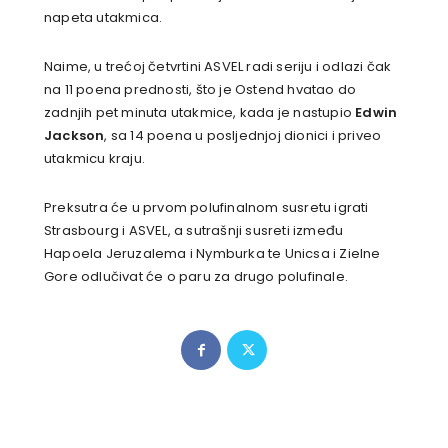
napeta utakmica.
Naime, u trećoj četvrtini ASVEL radi seriju i odlazi čak
na 11 poena prednosti, što je Ostend hvatao do
zadnjih pet minuta utakmice, kada je nastupio
Edwin
Jackson
, sa 14 poena u posljednjoj dionici i priveo
utakmicu kraju.
Preksutra će u prvom polufinalnom susretu igrati
Strasbourg i ASVEL, a sutrašnji susreti između
Hapoela Jeruzalema i Nymburka te Unicsa i Zielne
Gore odlučivat će o paru za drugo polufinale.