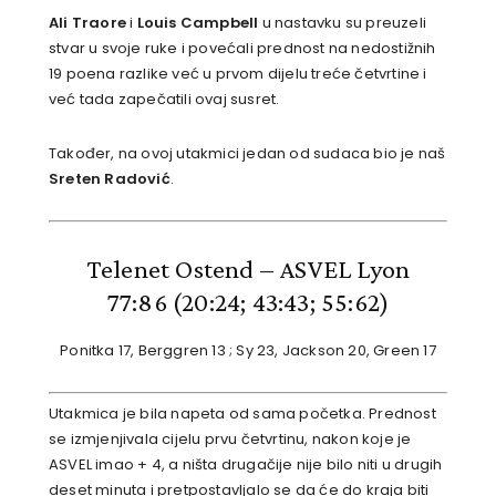
Ali Traore
i
Louis Campbell
u nastavku su preuzeli
stvar u svoje ruke i povećali prednost na nedostižnih
19 poena razlike već u prvom dijelu treće četvrtine i
već tada zapečatili ovaj susret.
Također, na ovoj utakmici jedan od sudaca bio je naš
Sreten Radović
.
Telenet Ostend – ASVEL Lyon
77:86
(20:24; 43:43; 55:62)
Ponitka 17, Berggren 13 ; Sy 23, Jackson 20, Green 17
Utakmica je bila napeta od sama početka. Prednost
se izmjenjivala cijelu prvu četvrtinu, nakon koje je
ASVEL imao + 4, a ništa drugačije nije bilo niti u drugih
deset minuta i pretpostavljalo se da će do kraja biti