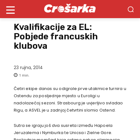
Kvalifikacije za EL:
Pobjede francuskih
klubova
23 rujna, 2014
1
min.
Četiri ekipe danas su odigrale prve utakmice turnira u
Ostendu za posljednje mjesto u Euroligi u
nadolazećoj sezoni. Strasbourg je uvjerljivo svladao
Rigu, a ASVEL je u zadnjoj četvrtini slomio Ostend.
Sutra se igraju još dva susreta između Hapoela
Jeruzalema i Nymburka te Unicsa i Zielne Gore.
Posljednja momčad koja ostane nakon eliminacija