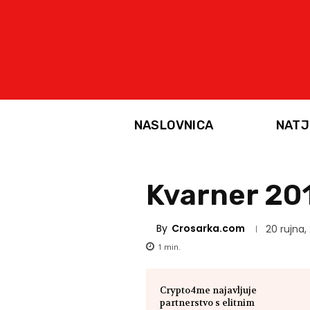
NASLOVNICA
NATJ
Kvarner 201
By
Crosarka.com
20 rujna,
1
min.
Crypto4me najavljuje
partnerstvo s elitnim