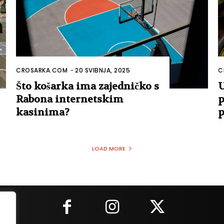
CROSARKA.COM
-
20 SVIBNJA, 2025
C
Što košarka ima zajedničko s
U
Rabona internetskim
p
kasinima?
p
LOAD MORE