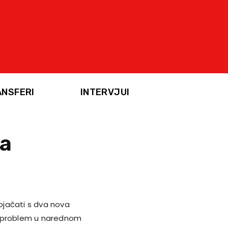
ANSFERI
INTERVJUI
ja
ojačati s dva nova
nji problem u narednom