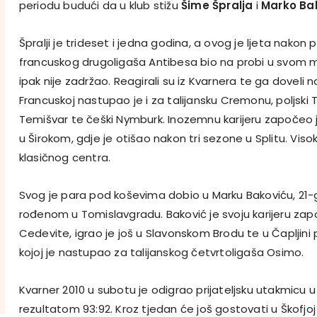
periodu budući da u klub stižu
Šime Špralja
i
Marko Ba
Špralji je trideset i jedna godina, a ovog je ljeta nakon
francuskog drugoligaša Antibesa bio na probi u svom 
ipak nije zadržao. Reagirali su iz Kvarnera te ga doveli 
Francuskoj nastupao je i za talijansku Cremonu, poljski T
Temišvar te češki Nymburk. Inozemnu karijeru započeo j
u Širokom, gdje je otišao nakon tri sezone u Splitu. Visok 
klasičnog centra.
Svog je para pod koševima dobio u Marku Bakoviću, 21-
rođenom u Tomislavgradu. Baković je svoju karijeru zapo
Cedevite, igrao je još u Slavonskom Brodu te u Čapljini 
kojoj je nastupao za talijanskog četvrtoligaša Osimo.
Kvarner 2010 u subotu je odigrao prijateljsku utakmicu u
rezultatom 93:92. Kroz tjedan će još gostovati u Škofjoj