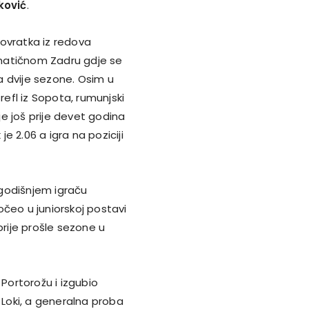
ković
.
 povratka iz redova
matičnom Zadru gdje se
na dvije sezone. Osim u
refl iz Sopota, rumunjski
e još prije devet godina
je 2.06 a igra na poziciji
godišnjem igraču
čeo u juniorskoj postavi
prije prošle sezone u
 Portorožu i izgubio
 Loki, a generalna proba