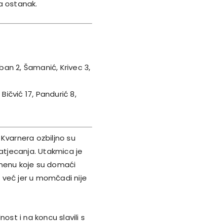
za ostanak.
oban 2, Šamanić, Krivec 3,
Bičvić 17, Pandurić 8,
i Kvarnera ozbiljno su
 natjecanja. Utakmica je
emenu koje su domaći
tim već jer u momčadi nije
st i na koncu slavili s