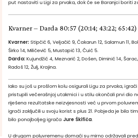
put nastaviti u Ligi za prvaka, dok će se Baranjci boriti 
Kvarner – Darda 80:57
(20:14; 43:22; 65:42)
Kvarner:
Stipčić 6, Veljačić 9, Čakarun 12, Salamun 11, B
Širko 14, Miličević 5, Mustapić 13, Čuić 5.
Darda:
Kujundžić 4, Meznarić 2, Došen, Diminić 14, Šarac, 
Radoš 12, Žulj, Krajina.
Iako su još u prošlom kolu osigurali Ligu za prvaka, igrač
pristupili večerašnjoj utakmici i u stilu okončali prvi dio
riješena rezultatske neizvjesnosti već u prvom poluvr
igrači zaključili u svoju korist s plus 21. Pobjeda je bila 
bilo ponajboljeg igrača
Jure Škifića
.
U drugom poluvremenu domaći su mirno održavali predno