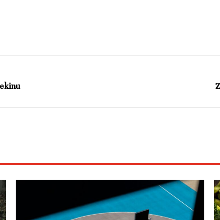
dekinu
Z