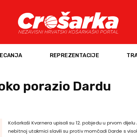
ECANJA
REPREZENTACIJE
TR
oko porazio Dardu
Košarkaši Kvarnera upisali su 12. pobjedu u prvom dijelu A
nebitnoj utakmici slavili su protiv momčadi Darde s visok