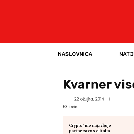
NASLOVNICA
NATJ
Kvarner vis
22 ožujka, 2014
1
min.
Crypto4me najavljuje
partnerstvo s elitnim