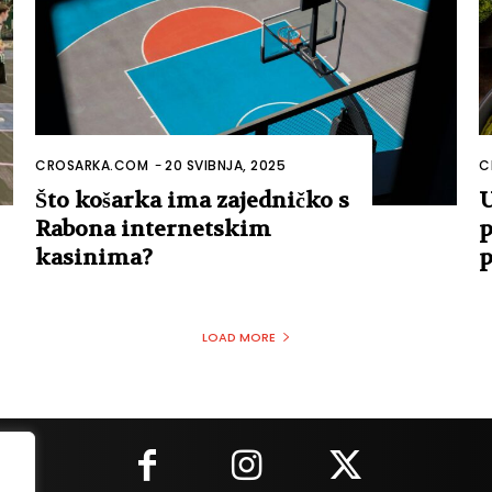
CROSARKA.COM
-
20 SVIBNJA, 2025
C
Što košarka ima zajedničko s
U
Rabona internetskim
p
kasinima?
p
LOAD MORE