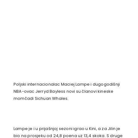
Poljski internacionalac Maciej Lampe i dugogodišnji
NBA-ovac Jerryd Bayless novi su članovi kineske
momčadi Sichuan Whales.
Lampe je i u prijašnjoj sezoni igrao u Kini, a za Jilin je
bio na prosjeku od 24,8 poena uz 13,4 skoka. S druge