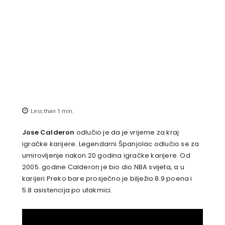
Less than 1
min.
Jose Calderon
odlučio je da je vrijeme za kraj
igračke karijere. Legendarni Španjolac odlučio se za
umirovljenje nakon 20 godina igračke karijere. Od
2005. godine Calderon je bio dio NBA svijeta, a u
karijeri Preko bare prosječno je bilježio 8.9 poena i
5.8 asistencija po utakmici.