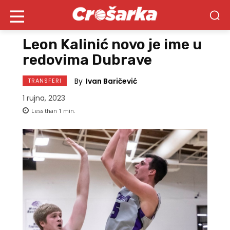
Leon Kalinić novo je ime u
redovima Dubrave
By
Ivan Baričević
TRANSFERI
1 rujna, 2023
Less than 1
min.