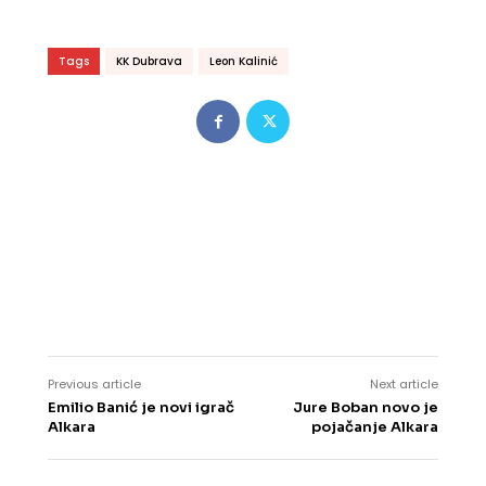
Tags
KK Dubrava
Leon Kalinić
Previous article
Next article
Emilio Banić je novi igrač
Jure Boban novo je
Alkara
pojačanje Alkara