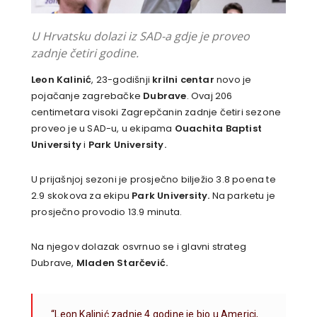
U Hrvatsku dolazi iz SAD-a gdje je proveo
zadnje četiri godine.
Leon Kalinić
, 23-godišnji
krilni centar
novo je
pojačanje zagrebačke
Dubrave
. Ovaj 206
centimetara visoki Zagrepčanin zadnje četiri sezone
proveo je u SAD-u, u ekipama
Ouachita Baptist
University
i
Park University.
U prijašnjoj sezoni je prosječno bilježio 3.8 poena te
2.9 skokova za ekipu
Park University.
Na parketu je
prosječno provodio 13.9 minuta.
Na njegov dolazak osvrnuo se i glavni strateg
Dubrave,
Mladen Starčević.
“Leon Kalinić zadnje 4 godine je bio u Americi,