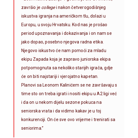
završio je
college
i nakon četverogodišnjeg
iskustva igranja na američkom tlu, dolazi u
Europu, u svoju Hrvatsku. Kod nas je prošao
period upoznavanja i dokazivanja i on nam se
jako dopao, posebno njegova radna etika.
Njegovo iskustvo će nam pomoći za mladu
ekipu Zapada koja je zapravo juniorska ekipa
potpomognuta sa nekoliko starijih igrača, gdje
će on biti najstariji i vjerojatno kapetan.
Planovi sa Leonom Kalinićem se ne završavaju s
time sto on treba igrati i nositi ekipu u A2 ligi već
i da on u nekom dijelu sezone pokuca na
seniorska vrata i da vidimo kakav je u toj
konkurenciji. On će sve ovo vrijeme i trenirati sa
seniorima.”