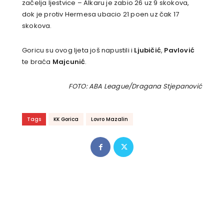
začelja ljestvice – Alkaru je zabio 26 uz 9 skokova,
dok je protiv Hermesa ubacio 21 poen uz čak 17
skokova.
Goricu su ovog ljeta još napustili i
Ljubičić
,
Pavlović
te braća
Majcunić
.
FOTO: ABA League/Dragana Stjepanović
Tags
KK Gorica
Lovro Mazalin