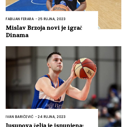
FABIJAN FERARA
-
25 RUJNA, 2023
Mislav Brzoja novi je igrač
Dinama
IVAN BARIČEVIĆ
-
24 RUJNA, 2023
Jusupova želja je ispunjena: