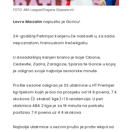
FOTO: ABA League/Dragana Stjepanović
Lovro Mazalin
napustio je Goricu!
24-godišnji Petrinjac karijeru će nastaviti u, za sada
nepoznatom, francuskom trećeligašu.
U dosadašnjoj karijeri branio je boje Cibone,
Cedevite, Zadra, Zaragoze, Sparsa te Gorice u kojoj
je odigrao svoje najbolje seniorske minute.
Prošle sezone odigrao je 33 utakmice u HT Premijer
ligi tijekom kojih je bio na prosjeku od 14.6 poena, 7.4
skokova (3. skakač lige) i 1.5 asistencija. U pet
utakmica ABA 2 lige je za 19 minuta na parketu
postizao 7.4 poena uz 4.6 skokova.
Najbolje utakmice u sezoni pružio je protiv ekipa sa