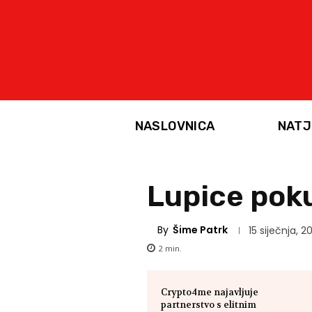
NASLOVNICA
NATJ
Lupice poku
By
Šime Patrk
15 siječnja, 2
2
min.
Crypto4me najavljuje
partnerstvo s elitnim