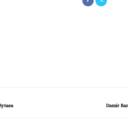
 Rytasa
Damir Ranč