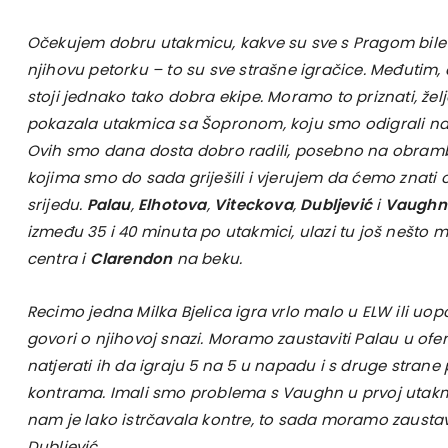
Očekujem dobru utakmicu, kakve su sve s Pragom bile
njihovu petorku – to su sve strašne igračice. Međutim,
stoji jednako tako dobra ekipe. Moramo to priznati, željeli
pokazala utakmica sa Šopronom, koju smo odigrali n
Ovih smo dana dosta dobro radili, posebno na obram
kojima smo do sada griješili i vjerujem da ćemo znati 
srijedu.
Palau
,
Elhotova
,
Viteckova
,
Dubljević
i
Vaughn
između 35 i 40 minuta po utakmici, ulazi tu još nešto 
centra i
Clarendon
na beku.
Recimo jedna Milka Bjelica igra vrlo malo u ELW ili uo
govori o njihovoj snazi. Moramo zaustaviti Palau u ofenzi
natjerati ih da igraju 5 na 5 u napadu i s druge strane 
kontrama. Imali smo problema s Vaughn u prvoj utak
nam je lako istrčavala kontre, to sada moramo zaustaviti
Dubljević.