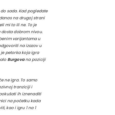
 do sada. Kad pogledate
 danas na drugoj strani
 mi to ili ne. To je
a dosta dobrom nivou.
benim varijantama u
odgovoriti na izazov u
je petorka koja igra
malo
Burgova
na poziciji
pće ne igra. To samo
vnoj tranziciji i
pokušati ih iznenaditi
mici na početku kada
, kao i igru 1 na 1