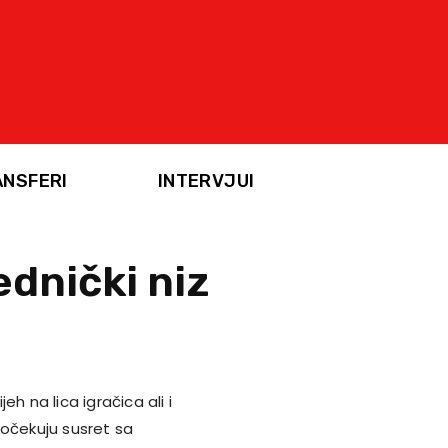
ANSFERI
INTERVJUI
ednički niz
h na lica igračica ali i
dočekuju susret sa