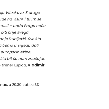
nju Viteckove. S druge
de na visini, i tu im se
ćnosti – onda Pragu neće
biti prije svega
nje Dubljević. Sve što
 ćemo u srijedu dati
h europskih ekipe.
išta bit će nam značajan
 trener Lupica,
Vladimir
s, u 20,30 sati, u SD