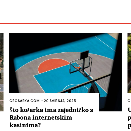
CROSARKA.COM
-
20 SVIBNJA, 2025
C
Što košarka ima zajedničko s
U
Rabona internetskim
p
kasinima?
p