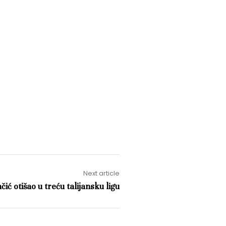
Next article
ić otišao u treću talijansku ligu