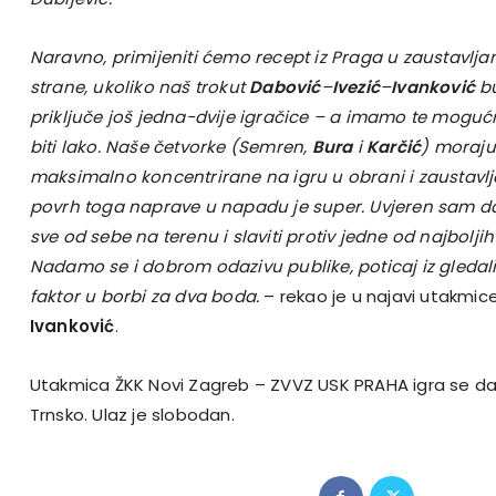
Naravno, primijeniti ćemo recept iz Praga u zaustavlja
strane, ukoliko naš trokut
Dabović
–
Ivezić
–
Ivanković
bu
priključe još jedna-dvije igračice – a imamo te mogu
biti lako. Naše četvorke (Semren,
Bura
i
Karčić
) moraju 
maksimalno koncentrirane na igru u obrani i zaustavlja
povrh toga naprave u napadu je super. Uvjeren sam da
sve od sebe na terenu i slaviti protiv jedne od najbolji
Nadamo se i dobrom odazivu publike, poticaj iz gledal
faktor u borbi za dva boda.
– rekao je u najavi utakmice
Ivanković
.
Utakmica ŽKK Novi Zagreb – ZVVZ USK PRAHA igra se dana
Trnsko. Ulaz je slobodan.