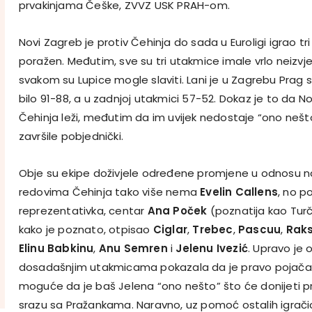
prvakinjama Češke, ZVVZ USK PRAH-om.
Novi Zagreb je protiv Čehinja do sada u Euroligi igrao tri 
poražen. Međutim, sve su tri utakmice imale vrlo neizvje
svakom su Lupice mogle slaviti. Lani je u Zagrebu Prag sl
bilo 91-88, a u zadnjoj utakmici 57-52. Dokaz je to da
Čehinja leži, međutim da im uvijek nedostaje “ono nešt
završile pobjednički.
Obje su ekipe doživjele određene promjene u odnosu n
redovima Čehinja tako više nema
Evelin Callens
, no p
reprezentativka, centar
Ana Poček
(poznatija kao Turči
kako je poznato, otpisao
Ciglar
,
Trebec
,
Pascuu
,
Raks
Elinu Babkinu
,
Anu Semren
i
Jelenu Ivezić
. Upravo je 
dosadašnjim utakmicama pokazala da je pravo pojačanj
moguće da je baš Jelena “ono nešto” što će donijeti 
srazu sa Pražankama. Naravno, uz pomoć ostalih igrači