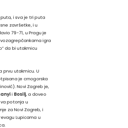
puta, i sva je tri puta
sne završetke, i u
avio 79-71, u Pragu je
 Novozagrepčankama igra
o” da bi utakmicu
a prvu utakmicu. U
otpisana je crnogorska
nović). Novi Zagreb je,
anyi
i
Bosilj
, a doveo
ova potonja u
e za Novi Zagreb, i
prevagu Lupicama u
ca.