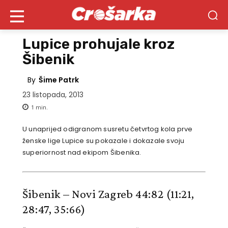
Lupice prohujale kroz
Šibenik
By
Šime Patrk
23 listopada, 2013
1
min.
U unaprijed odigranom susretu četvrtog kola prve
ženske lige Lupice su pokazale i dokazale svoju
superiornost nad ekipom Šibenika.
Šibenik – Novi Zagreb 44:82
(11:21,
28:47, 35:66)