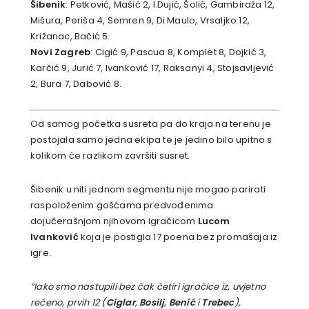
Šibenik
: Petković, Mašić 2, I.Dujić, Šolić, Gambiraža 12,
Mišura, Periša 4, Semren 9, Di Maulo, Vrsaljko 12,
Križanac, Bačić 5.
Novi Zagreb
: Cigić 9, Pascua 8, Komplet 8, Dojkić 3,
Karčić 9, Jurić 7, Ivanković 17, Raksanyi 4, Stojsavljević
2, Bura 7, Dabović 8.
Od samog početka susreta pa do kraja na terenu je
postojala samo jedna ekipa te je jedino bilo upitno s
kolikom će razlikom završiti susret.
Šibenik u niti jednom segmentu nije mogao parirati
raspoloženim gošćama predvođenima
dojučerašnjom njihovom igračicom
Lucom
Ivanković
koja je postigla 17 poena bez promašaja iz
igre.
“Iako smo nastupili bez čak četiri igračice iz, uvjetno
rečeno, prvih 12 (
Ciglar
,
Bosilj
,
Benić
i
Trebec
),