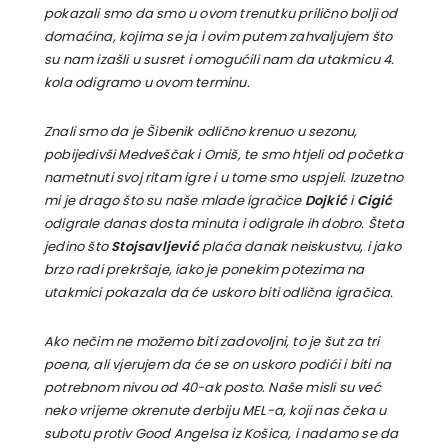
pokazali smo da smo u ovom trenutku prilično bolji od
domaćina, kojima se ja i ovim putem zahvaljujem što
su nam izašli u susret i omogućili nam da utakmicu 4.
kola odigramo u ovom terminu.
Znali smo da je Šibenik odlično krenuo u sezonu,
pobijedivši Medveščak i Omiš, te smo htjeli od početka
nametnuti svoj ritam igre i u tome smo uspjeli. Izuzetno
mi je drago što su naše mlade igračice
Dojkić
i
Cigić
odigrale danas dosta minuta i odigrale ih dobro. Šteta
jedino što
Stojsavljević
plaća danak neiskustvu, i jako
brzo radi prekršaje, iako je ponekim potezima na
utakmici pokazala da će uskoro biti odlična igračica.
Ako nečim ne možemo biti zadovoljni, to je šut za tri
poena, ali vjerujem da će se on uskoro podići i biti na
potrebnom nivou od 40-ak posto. Naše misli su već
neko vrijeme okrenute derbiju MEL-a, koji nas čeka u
subotu protiv Good Angelsa iz Košica, i nadamo se da