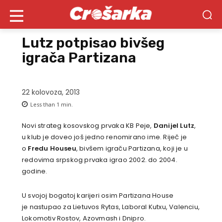
Lutz potpisao bivšeg
igrača Partizana
22 kolovoza, 2013
Less than 1
min.
Novi strateg kosovskog prvaka KB Peje,
Danijel Lutz
,
u klub je doveo još jedno renomirano ime. Riječ je
o
Fredu Houseu
, bivšem igraču Partizana, koji je u
redovima srpskog prvaka igrao 2002. do 2004.
godine.
U svojoj bogatoj karijeri osim Partizana House
je nastupao za Lietuvos Rytas, Laboral Kutxu, Valenciu,
Lokomotiv Rostov, Azovmash i Dnipro.