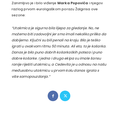
Zanimljivo je i bilo viđenje
Marka Popovića
i njegov
razlog prvom euroligaškom porazu Žalgirisa ove
sezone:
“Utakmica je sigurno bila lijepa za gledanje. No, ne
možemo biti zadovoljni jer smo imali nekoliko prilika da
dobijemo. Ključni su bili penali na kraju. Bilo je teško
igrati u ovakvom ritmu 50 minuta. Ali eto, to je košarka.
Danas je bilo puno dobrih košarkaških poteza i puno
dobre košarke. I jedna i druga ekipa su imale šansu
ranije riješiti utakmicu, a Cedevita je u odnosu na našu
međusobnu utakmicu u prvom kolu danas igrala s
više samopouzdanja.”