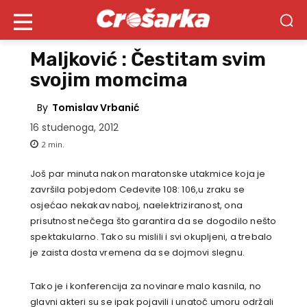
Maljković : Čestitam svim
svojim momcima
By
Tomislav Vrbanić
16 studenoga, 2012
2
min.
Još par minuta nakon maratonske utakmice koja je
završila pobjedom Cedevite 108: 106,u zraku se
osjećao nekakav naboj, naelektriziranost, ona
prisutnost nečega što garantira da se dogodilo nešto
spektakularno. Tako su mislili i svi okupljeni, a trebalo
je zaista dosta vremena da se dojmovi slegnu.
Tako je i konferencija za novinare malo kasnila, no
glavni akteri su se ipak pojavili i unatoč umoru održali