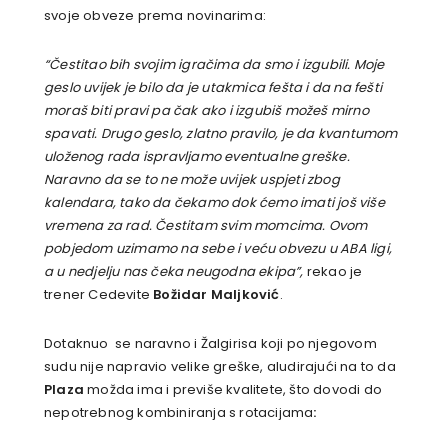
svoje obveze prema novinarima:
“Čestitao bih svojim igračima da smo i izgubili. Moje
geslo uvijek je bilo da je utakmica fešta i da na fešti
moraš biti pravi pa čak ako i izgubiš možeš mirno
spavati. Drugo geslo, zlatno pravilo, je da kvantumom
uloženog rada ispravljamo eventualne greške.
Naravno da se to ne može uvijek uspjeti zbog
kalendara, tako da čekamo dok ćemo imati još više
vremena za rad. Čestitam svim momcima. Ovom
pobjedom uzimamo na sebe i veću obvezu u ABA ligi,
a u nedjelju nas čeka neugodna ekipa”
,
rekao je
trener Cedevite
Božidar Maljković
.
Dotaknuo se naravno i Žalgirisa koji po njegovom
sudu nije napravio velike greške, aludirajući na to da
Plaza
možda ima i previše kvalitete, što dovodi do
nepotrebnog kombiniranja s rotacijama
: