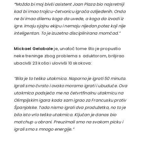
“
Možda bi moj bivši asistent Joan Plaza bio najsretniji
kad bi imao trojicu-četvoricu igrača ozlijeđenih. Onda
ne bi imao dilemu koga da uvede, a koga da izvadi iz
igre. Imaju sjajnu ekipu i nemaju nijedan potez koji nije
inteligentan. To je izuzetno disciplinirana momčad.”
Mickael Gelabale
je, unatoč tome što je propustio
neke treninge zbog problema s aduktorom, briljirao
ubacivši 23 koša i ulovivši 10 skokova:
“Bila je to teška utakmica. Naporno je igrati 50 minuta.
Igrali smo čvrsto i ovako moramo igrati i ubuduće. Ova
utakmica podsjeća me na četvrtfinalnu utakmicu na
Olimpijskim igara kada sam igrao za Francusku protiv
Španjolske. Tada nismo igrali dva produžetka, no to je
bila isto vrlo teška utakmica. Ključan je danas bio
matchup u obrani. Preuzimali smo na svakom picku i
igrali smo s mnogo energije.”