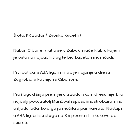
(Foto: KK Zadar / Zvonko Kucelin)
Nakon Cibone, vratio se u Zabok, inače klub u kojem
je ostavio najdublji trag te bio kapetan momčadi.
Prvi doticaj s ABA ligom imao je najprije u dresu
Zagreba, a kasnije i s Cibonom.
Prošlogodišnja premijera u zadarskom dresu nije bila
najbolji pokazatelj Marićevih sposobnosti obzirom na
ozljedu leđa, koja ga je mučila u par navrata. Nastupi
u ABA ligi bili su stoga na 3.5 poena i 1.1 skokova po
susretu.