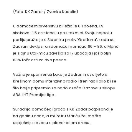
(Foto: KK Zadar / Zvonko Kucelin)
U domaćem prvenstvu bilježio je 6.1 poena, 1.9
skokova i 1.5 asistenciju po utakmici. Svoju najbolju
partiju pružio je u Šibeniku protiv ‘Građana’, kada su
Zadrani deklasirali domaću momčad 66 – 86, a Marić
je sjajnu utakmicu završio sa 17 ubačaja i još boljih
83% točnosti za dva poena.
Važno je spomenuti kako je Zadranin ovo ljeto u
Krešinom domu intenzivno radio i trenirao kako bi se
što bolje pripremio za nadolazeće izazove u sklopu
ABA i HT Premijer lige.
Suradnja domaćeg igrača s KK Zadar potpisana je
na godinu dana, a mi Petru Mariću želimo što
uspješniju sezonu u plavo-bilom dresu.