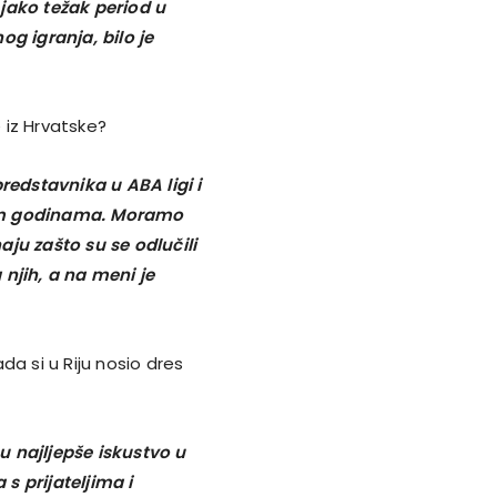
jako težak period u
og igranja, bilo je
 iz Hrvatske?
redstavnika u ABA ligi i
nim godinama. Moramo
naju zašto su se odlučili
njih, a na meni je
ada si u Riju nosio dres
su najljepše iskustvo u
s prijateljima i