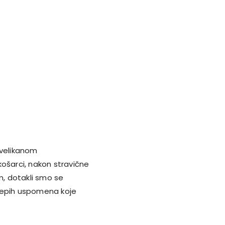
 velikanom
košarci, nakon stravične
m, dotakli smo se
lijepih uspomena koje