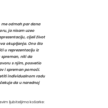
vao me odmah par dana
ru, ja nisam uzeo
ezentaciju, cijeli život
va okupljanja. Ono što
ći u reprezentaciju iz
zu spreman, niti da
voru s njim, posvetio
av i spreman pomoći.
iti individualnom radu
očekuje da u narednoj
 svim ljubiteljima košarke: