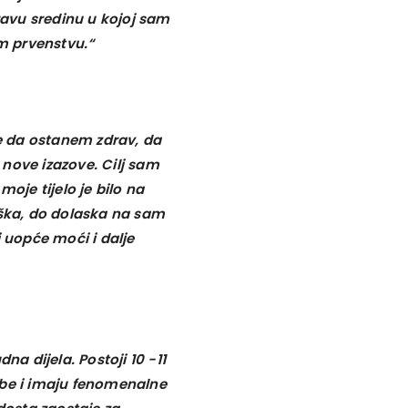
avu sredinu u kojoj sam
m prvenstvu.“
je da ostanem zdrav, da
nove izazove. Cilj sam
moje tijelo je bilo na
eška, do dolaska na sam
i uopće moći i dalje
na dijela. Postoji 10 -11
ebe i imaju fenomenalne