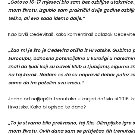
„Gotovo 16-17 mjeseci bio sam bez ozbiljne utakmice, 
mom životu. Izgubio sam praktički dvije godine ozbiljn
teško, ali evo sada idemo dalje.“
Kao bivši Cedevitaš, kako komentiraš odlazak Cedevite
„Žao mi je što je Cedevita otišla iz Hrvatske. Gubimo p
Eurocupu, odnosno potencijalno u Euroligi u nared
znati da ljudi koji su odveli klub u Ljubljanu, sigurno z
na taj korak. Nadam se da su napravili dobar potez za 
samo da im poželim svu sreću.“
Jedne od najljepših trenutaka u karijeri doživio si 2016. k
Hrvatske. Kako bi opisao te dane?
„To je stvarno bilo prekrasno, taj Rio, Olimpijske igre 
mom životu. Ovih dana sam se prisjećao tih trenutaka 