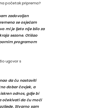
an na početak priprema?
 sam zadovoljan
 vremena se osjećam
mi je ljeto nije bilo za
raja sezone. Otišao
napornim programom
žio ugovor s
znao da ću nastaviti
tno dobar čovjek, a
iskren odnos, gdje bi
za očekivati da ću moći
ozljede. Stvarno sam