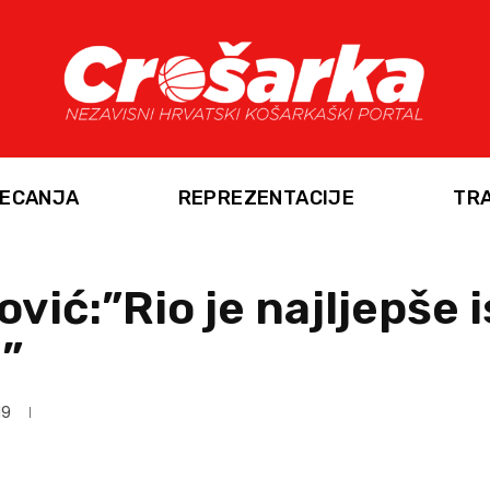
ECANJA
REPREZENTACIJE
TR
vić:”Rio je najljepše 
”
19