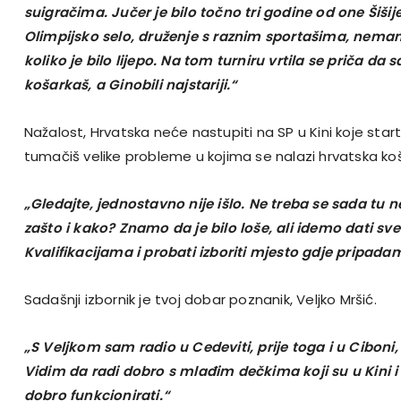
suigračima. Jučer je bilo točno tri godine od one Šiš
Olimpijsko selo, druženje s raznim sportašima, nemam
koliko je bilo lijepo. Na tom turniru vrtila se priča da
košarkaš, a Ginobili najstariji.“
Nažalost, Hrvatska neće nastupiti na SP u Kini koje sta
tumačiš velike probleme u kojima se nalazi hrvatska ko
„Gledajte, jednostavno nije išlo. Ne treba se sada tu n
zašto i kako? Znamo da je bilo loše, ali idemo dati s
Kvalifikacijama i probati izboriti mjesto gdje pripada
Sadašnji izbornik je tvoj dobar poznanik, Veljko Mršić.
„S Veljkom sam radio u Cedeviti, prije toga i u Cibon
Vidim da radi dobro s mlađim dečkima koji su u Kini i
dobro funkcionirati.“