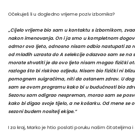
Očekuješ li u dogledno vrijeme poziv izbornika?
„Cijelo vrijeme bio sam u kontaktu s izbornikom, z
nakon imenovanja. On i ja smo u kompletnom dogovo
odmor ovo ljeto, odnosno nisam odbio nastupati za repr
od mlađih uzrasta do A selekcije odazvao sam se na s
morate shvatiti je da ovo ljeto nisam mogao fizički oti
razloga što bi riskirao ozljedu. Nisam bio fizički ni bli
pomognem suigračima, niti da ostanem zdrav. U dogo
sam se ovom programu kako bi u budućnosti bio zdr
Sezonu sam odigrao nespreman, morao sam se posvet
kako bi digao svoje tijelo, a ne košarku. Od mene se 
sezoni budem nositelj ekipe.“
I za kraj, Marko je htio poslati poruku našim čitateljima i