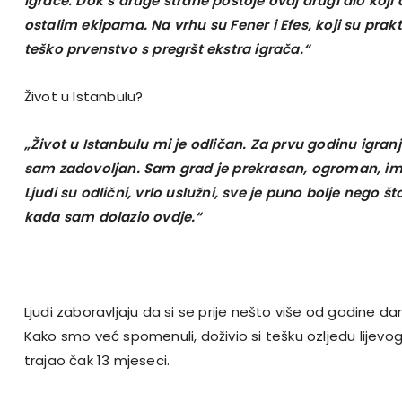
igrače. Dok s druge strane postoje ovaj drugi dio koji
ostalim ekipama. Na vrhu su Fener i Efes, koji su prakti
teško prvenstvo s pregršt ekstra igrača.“
Život u Istanbulu?
„Život u Istanbulu mi je odličan. Za prvu godinu igranj
sam zadovoljan. Sam grad je prekrasan, ogroman, ima 
Ljudi su odlični, vrlo uslužni, sve je puno bolje nego št
kada sam dolazio ovdje.“
Ljudi zaboravljaju da si se prije nešto više od godine da
Kako smo već spomenuli, doživio si tešku ozljedu lijevog
trajao čak 13 mjeseci.