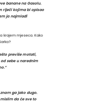
ijeve banane na Gasolu.
 riječi kojima bi opisao
 sam ja najmlađi
rta krajem mjeseca. Kako
šarka?
ešto previše motati,
ve od sebe u narednim
mo.“
i, znam ga jako dugo.
 mislim da će sve to