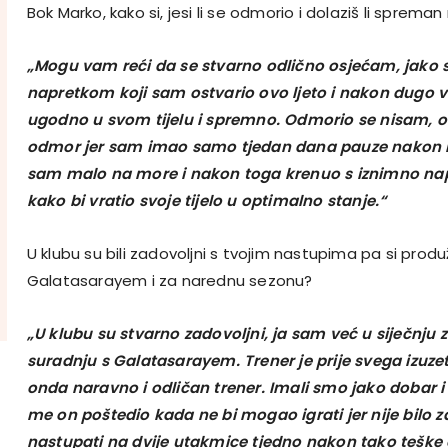
Bok Marko, kako si, jesi li se odmorio i dolaziš li sprem
„Mogu vam reći da se stvarno odlično osjećam, jako
napretkom koji sam ostvario ovo ljeto i nakon dugo
ugodno u svom tijelu i spremno. Odmorio se nisam, ovo 
odmor jer sam imao samo tjedan dana pauze nakon k
sam malo na more i nakon toga krenuo s iznimno 
kako bi vratio svoje tijelo u optimalno stanje.“
U klubu su bili zadovoljni s tvojim nastupima pa si produ
Galatasarayem i za narednu sezonu?
„U klubu su stvarno zadovoljni, ja sam već u siječnju 
suradnju s Galatasarayem. Trener je prije svega izuze
onda naravno i odličan trener. Imali smo jako dobar i 
me on poštedio kada ne bi mogao igrati jer nije bilo 
nastupati na dvije utakmice tjedno nakon tako teške 