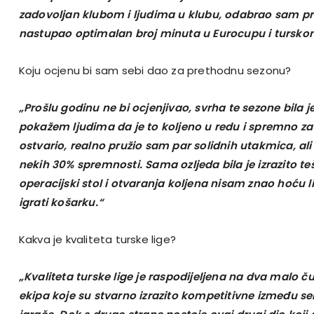
zadovoljan klubom i ljudima u klubu, odabrao sam pr
nastupao optimalan broj minuta u Eurocupu i tursko
Koju ocjenu bi sam sebi dao za prethodnu sezonu?
„Prošlu godinu ne bi ocjenjivao, svrha te sezone bila 
pokažem ljudima da je to koljeno u redu i spremno za 
ostvario, realno pružio sam par solidnih utakmica, ali 
nekih 30% spremnosti. Sama ozljeda bila je izrazito t
operacijski stol i otvaranja koljena nisam znao hoću l
igrati košarku.“
Kakva je kvaliteta turske lige?
„Kvaliteta turske lige je raspodijeljena na dva malo čud
ekipa koje su stvarno izrazito kompetitivne između s