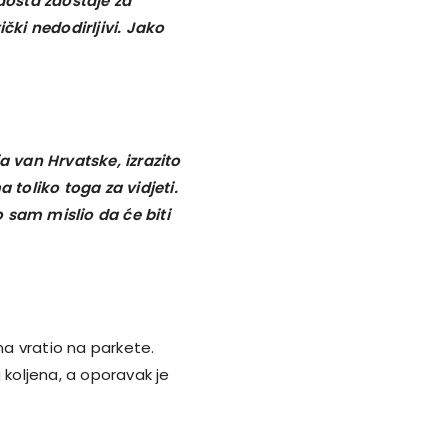
 dosta zaostaje za
čki nedodirljivi. Jako
a van Hrvatske, izrazito
toliko toga za vidjeti.
o sam mislio da će biti
na vratio na parkete.
 koljena, a oporavak je