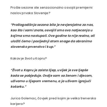
Prošle sezone ste senzacionalno osvojili premijerni
naslov prvaka Slovenije?
“Prošlogodišnja sezona bila je nevjerojatna za nas,
kao što i sami znate, osvojili smo sva natjecanja u
kojima smo nastupali. Ove godine to nije realno, ali
uložiti ćemo i posljednji atom snage da obranimo
slovensko prvenstvo i kup.”
Kakav je život u Kopru?
“Život u Kopru je zaista lijep, uvijek je sve ljepše
kada se pobjeđuje. Ovdje sam sa ženom i djecom,
uživamo u lijepom vremenu, a ja uživam igrajući
košarku.”
Jurica Golemac, čovjek pred kojim je velika trenerska
karijera?