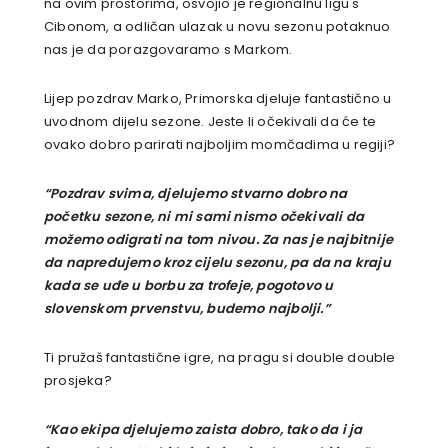
na ovim prostorima, osvojio je regionalnu ligu s
Cibonom, a odličan ulazak u novu sezonu potaknuo
nas je da porazgovaramo s Markom.
Lijep pozdrav Marko, Primorska djeluje fantastično u
uvodnom dijelu sezone. Jeste li očekivali da će te
ovako dobro parirati najboljim momčadima u regiji?
“Pozdrav svima, djelujemo stvarno dobro na
početku sezone, ni mi sami nismo očekivali da
možemo odigrati na tom nivou. Za nas je najbitnije
da napredujemo kroz cijelu sezonu, pa da na kraju
kada se uđe u borbu za trofeje, pogotovo u
slovenskom prvenstvu, budemo najbolji.”
Ti pružaš fantastične igre, na pragu si double double
prosjeka?
“Kao ekipa djelujemo zaista dobro, tako da i ja