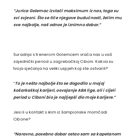
“Jurica Golemac izvlači maksimum iz nas, toga su
svi svjesni. Što se tiče njegove budućnosti, želim mu
sve najbolje, naš odnos je iznimno dobar.”
Suradnja s trenerom Golemcem vraća nas u vaš
zajednički period u zagrebačkoj Ciboni. Kakva su
tvoja sjećanja na veliki uspjeh koji ste ostvarili?
“
To je nešto najbolje što se dogodilo u mojoj
košarkaškoj karijeri, osvajanje ABA lige, ali i cijeli
period u Ciboni bio je najljepši dio moje karijere.”
Jesi li u kontakt s ikim iz šampionske momčadi
Cibone?
“Naravno, posebno dobar ostao sam sa kapetanom