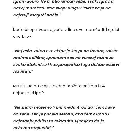
igram dobro. Ne bi htio isticati sebe, svaki igrač u
našoj momčadi ima svoju ulogu i izvršava je na
najbolji mogući način.”
Kada bi opisivao najveće vrline ove momčadi, koje bi
one bile?
“Najveća vrlina ove ekipe je što puno trenira, zaista
radimo odlično, spremamo se na visokoj razini za
svaku utakmicu i kao posljedica toga dolaze ovakvi
rezultati.”
Misliš li da na kraju sezone možete biti među 4
najbolje ekipe?
“Ne znam možemo li biti među 4, ali dat ćemo sve
od sebe. Tek je počela sezona, ako ćemo imati i
najmanju priliku za takvo što, vjerujem da je
nećemo propustiti.”