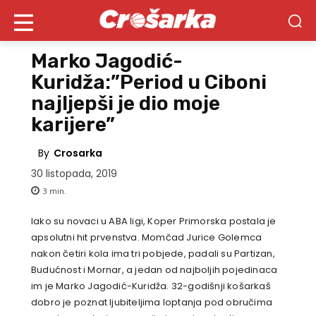
Marko Jagodić-
Kuridža:”Period u Ciboni
najljepši je dio moje
karijere”
By
Crosarka
30 listopada, 2019
3
min.
Iako su novaci u ABA ligi, Koper Primorska postala je
apsolutni hit prvenstva. Momčad Jurice Golemca
nakon četiri kola ima tri pobjede, padali su Partizan,
Budućnost i Mornar, a jedan od najboljih pojedinaca
im je Marko Jagodić-Kuridža. 32-godišnji košarkaš
dobro je poznat ljubiteljima loptanja pod obručima