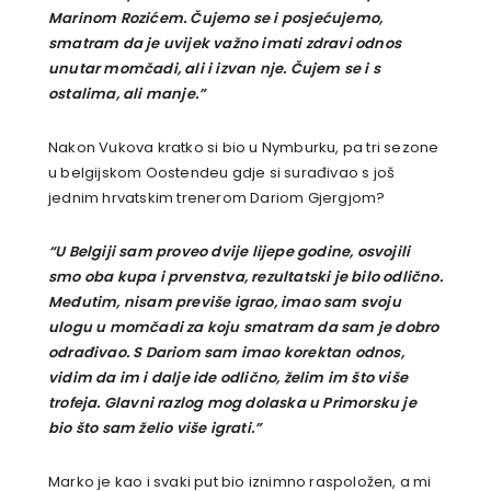
Marinom Rozićem. Čujemo se i posjećujemo,
smatram da je uvijek važno imati zdravi odnos
unutar momčadi, ali i izvan nje. Čujem se i s
ostalima, ali manje.”
Nakon Vukova kratko si bio u Nymburku, pa tri sezone
u belgijskom Oostendeu gdje si surađivao s još
jednim hrvatskim trenerom Dariom Gjergjom?
“U Belgiji sam proveo dvije lijepe godine, osvojili
smo oba kupa i prvenstva, rezultatski je bilo odlično.
Međutim, nisam previše igrao, imao sam svoju
ulogu u momčadi za koju smatram da sam je dobro
odrađivao. S Dariom sam imao korektan odnos,
vidim da im i dalje ide odlično, želim im što više
trofeja. Glavni razlog mog dolaska u Primorsku je
bio što sam želio više igrati.”
Marko je kao i svaki put bio iznimno raspoložen, a mi