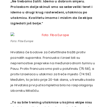
„Ne trebamo žaliti. Idemo u dobrom smjeru.
Prolaskom dalje skinuli smo sa sebe veliki teret i
idemo u drugi krug rasterećeni, utakmicu po
utakmicu. Kvalitetu imamo i mislim da će ekipa
izgledati još bolje.“
Foto: Fiba Europe
Hrvatska će bodove za četvrtfinale tražiti protiv
poznatih suparnika. Francuska i Izrael bili su
nepremostive prepreke na međunarodnom turniru u
Pauu. Protiv Francuza smo pali u polufinalu (75:58), a
protiv Izraelaca u utakmici za treće mjesto (74:59).
Međutim, to je bilo prije 20-tak dana, u trenutku kada
je Hrvatska prvi put kompletna bila na raspolaganju
izborniku Milačiću.
„To su bile trening utakmice u kojima ekipe nisu