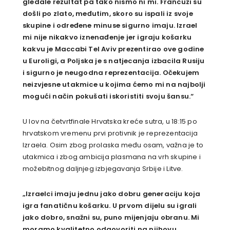
gledale rezultat pa tako nismo ni mi. Francuzi su
došli po zlato, međutim, skoro su ispali iz svoje
skupine i određene minuse sigurno imaju. Izrael
mi nije nikakvo iznenađenje jer igraju košarku
kakvu je Maccabi Tel Aviv prezentirao ove godine
u Euroligi, a Poljska je s natjecanja izbacila Rusiju
i sigurno je neugodna reprezentacija. Očekujem
neizvjesne utakmice u kojima ćemo mi na najbolji
mogući način pokušati iskoristiti svoju šansu.“
U lov na četvrtfinale Hrvatska kreće sutra, u 18:15 po
hrvatskom vremenu prvi protivnik je reprezentacija
Izraela. Osim zbog prolaska među osam, važna je to
utakmica i zbog ambicija plasmana na vrh skupine i
možebitnog daljnjeg izbjegavanja Srbije i Litve.
„Izraelci imaju jednu jako dobru generaciju koja
igra fanatičnu košarku. U prvom dijelu su igrali
jako dobro, snažni su, puno mijenjaju obranu. Mi
moramo kvalitetno odgovoriti na njihovu