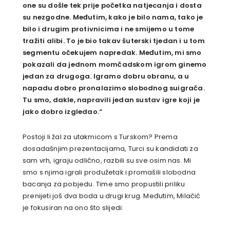
one su došle tek prije početka natjecanja i dosta
su nezgodne. Međutim, kako je bilo nama, tako je
bilo i drugim protivnicima i ne smijemo u tome
tražiti alibi. To je bio takav šuterski tjedan i u tom
segmentu očekujem napredak. Međutim, mi smo
pokazali da jednom momčadskom igrom ginemo
jedan za drugoga. Igramo dobru obranu, a u
napadu dobro pronalazimo slobodnog suigrača.
Tu smo, dakle, napravili jedan sustav igre koji je
jako dobro izgledao.“
Postoji li žal za utakmicom s Turskom? Prema
dosadašnjim prezentacijama, Turci su kandidati za
sam vrh, igraju odlično, razbili su sve osim nas. Mi
smo s njima igrali produžetak i promašili slobodna
bacanja za pobjedu. Time smo propustili priliku
prenijeti još dva boda u drugi krug. Međutim, Milačić
je fokusiran na ono što slijedi: