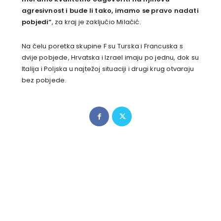
agresivnost i bude li tako, imamo se pravo nadati
pobjedi“
, za kraj je zaključio Milačić.
Na čelu poretka skupine F su Turska i Francuska s
dvije pobjede, Hrvatska i Izrael imaju po jednu, dok su
Italija i Poljska u najtežoj situaciji i drugi krug otvaraju
bez pobjede.