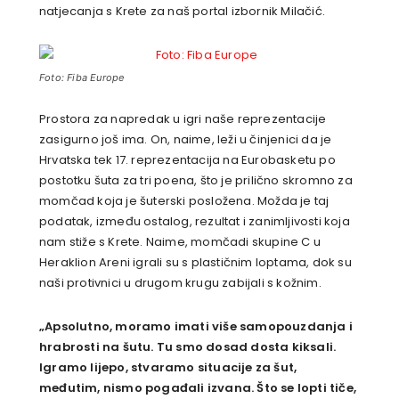
natjecanja s Krete za naš portal izbornik Milačić.
Foto: Fiba Europe
Prostora za napredak u igri naše reprezentacije
zasigurno još ima. On, naime, leži u činjenici da je
Hrvatska tek 17. reprezentacija na Eurobasketu po
postotku šuta za tri poena, što je prilično skromno za
momčad koja je šuterski posložena. Možda je taj
podatak, između ostalog, rezultat i zanimljivosti koja
nam stiže s Krete. Naime, momčadi skupine C u
Heraklion Areni igrali su s plastičnim loptama, dok su
naši protivnici u drugom krugu zabijali s kožnim.
„Apsolutno, moramo imati više samopouzdanja i
hrabrosti na šutu. Tu smo dosad dosta kiksali.
Igramo lijepo, stvaramo situacije za šut,
međutim, nismo pogađali izvana. Što se lopti tiče,