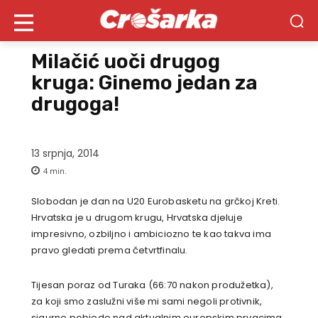
Milačić uoči drugog
kruga: Ginemo jedan za
drugoga!
13 srpnja, 2014
4
min.
Slobodan je dan na U20 Eurobasketu na grčkoj Kreti.
Hrvatska je u drugom krugu, Hrvatska djeluje
impresivno, ozbiljno i ambiciozno te kao takva ima
pravo gledati prema četvrtfinalu.
Tijesan poraz od Turaka (66:70 nakon produžetka),
za koji smo zaslužni više mi sami negoli protivnik,
sigurne pobjede nad aktualnim europskim prvacima