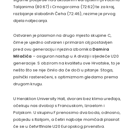
Talijanima (80:67) i Crnogorcima (72:62) te za kraj,
razbijanje slabašnih Čeha (72:46), rezime je prvog
dijela natjecanja.
Ostvaren je plasman na drugo mjesto skupine C,
čime je ujedno ostvaren i primaran cilj postavljen
pred ovu generaciju i njezina izbornika
Damira
Milačića
– osiguran nastup u A diviziji i sljedeće U20
generacije. S obzirom na kvalitetu ove Hrvatske, to je
nešto što se nije činilo da će doći u pitanje. Stoga,
psihički rasterećeni, s optimizmom gledamo prema
drugom krugu.
U Heraklion University Hall, dvorani bez klima uređaja,
očekuju nas dvoboji s Francuskom, Izraelom i
Poljskom. U skupinu F prenosimo dva boda, odnosno,
pobjedu s Italijom, a četiri najbolje momčadi plasirat
će se u četvrtfinale U20 Europskog prvenstva.