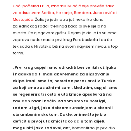
Uoči početka EP-a, izbornik Milačić nije previše žalio
za odsustvom Šarića, Hezonje, Bendera, Junakovića i
Mustapića.
Žalio je jedino za još nekoliko dana
zajedničkog rada i treninga kako bi sve sjelo na
mjesto. Po njegovom guštu. Dojam je da je to vrijeme
zapravo nadoknadio prvi krug Eurobasketa i da će
tek sada u Hrvatska biti na svom najvišem nivou, u top
formi.
„Prvi krug uspjeli smo odraditi bez velikih ožiljaka
i nadoknaditi manjak vremena za uigravanje
ekipe. Imali smo taj nesretan poraz protiv Turske
za koji smo zaslužni mi sami. Međutim, uspjeli smo
se regenerirati i ostale utakmice apsolvirati na
zavidan radni način. Radom smo to postigli,
radom u igri, jako dobrom suradnjom u obrani i
obrambenim skokom. Dakle, onime što je bio
deficit u prvoj utakmici tako da u tom dijelu
mogu biti jako zadovoljan“
, komentirao je prvi dio