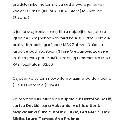
predstavnika, na turniru su sudjelovale juniorke i
kadeti iz Srbije (KK RAS i KK All Stars) te Ukrajine
(Rowne).
U juniorskoj konkurenciji titulu najboljih odnjele su
igračice ukrajinskog Rownea koje su u finalu slavile
protiv domaćih igračica iz MSK Zabrze. Naše su
igračice pod vodstvom Silvije Greganović zauzele
treće mjesto pobjedivši u zadnjoj utakmici srpski KK
RAS rezultatom 62:60.
Osječanke su turnir otvorile porazima od domaćina
(117:31) i Ukrajinki (99:44).
Za momčad KK Mursa nastupale su:
Hermina Sorić
,
Larisa Devčić
,
Lara Vuksanić
,
Matilda Sorić
,
Magdalena Čurčić
,
Korina Jukić
,
Lea Petric
,
Ema
Šibila
,
Laura Tomas
,
Ana Prukner
.