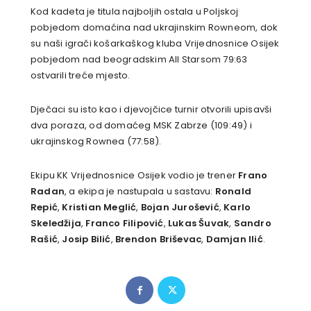
Kod kadeta je titula najboljih ostala u Poljskoj
pobjedom domaćina nad ukrajinskim Rowneom, dok
su naši igrači košarkaškog kluba Vrijednosnice Osijek
pobjedom nad beogradskim All Starsom 79:63
ostvarili treće mjesto.
Dječaci su isto kao i djevojčice turnir otvorili upisavši
dva poraza, od domaćeg MSK Zabrze (109:49) i
ukrajinskog Rownea (77:58).
Ekipu KK Vrijednosnice Osijek vodio je trener
Frano
Radan
, a ekipa je nastupala u sastavu:
Ronald
Repić
,
Kristian Meglić
,
Bojan Jurošević
,
Karlo
Skeledžija
,
Franco Filipović
,
Lukas Šuvak
,
Sandro
Rašić
,
Josip Bilić
,
Brendon Briševac
,
Damjan Ilić
.