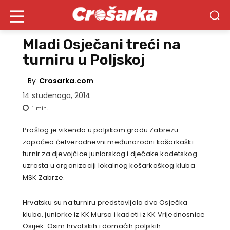
Mladi Osječani treći na
turniru u Poljskoj
By
Crosarka.com
14 studenoga, 2014
1
min.
Prošlog je vikenda u poljskom gradu Zabrezu
započeo četverodnevni međunarodni košarkaški
turnir za djevojčice juniorskog i dječake kadetskog
uzrasta u organizaciji lokalnog košarkaškog kluba
MSK Zabrze.
Hrvatsku su na turniru predstavljala dva Osječka
kluba, juniorke iz KK Mursa i kadeti iz KK Vrijednosnice
Osijek. Osim hrvatskih i domaćih poljskih