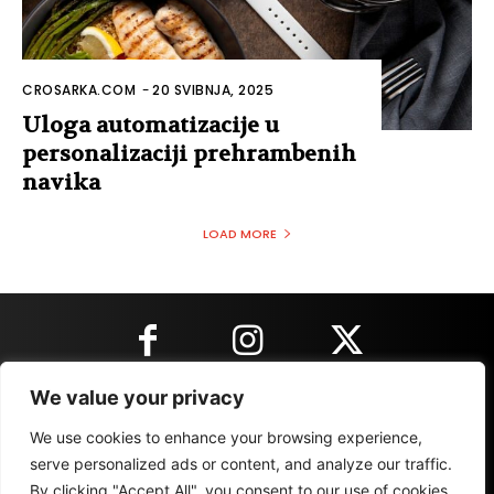
CROSARKA.COM
-
20 SVIBNJA, 2025
Uloga automatizacije u
personalizaciji prehrambenih
navika
LOAD MORE
We value your privacy
KONTAKT INFORMACIJE
We use cookies to enhance your browsing experience,
serve personalized ads or content, and analyze our traffic.
By clicking "Accept All", you consent to our use of cookies.
IMPRESSUM
MARKETING
REZULTATI