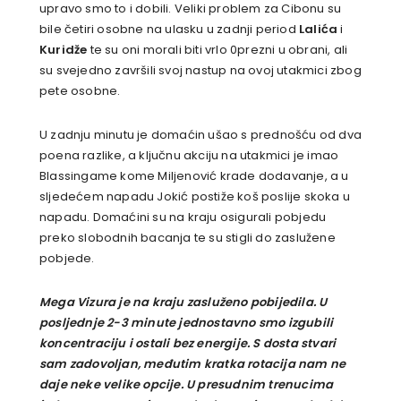
upravo smo to i dobili. Veliki problem za Cibonu su
bile četiri osobne na ulasku u zadnji period
Lalića
i
Kuridže
te su oni morali biti vrlo 0prezni u obrani, ali
su svejedno završili svoj nastup na ovoj utakmici zbog
pete osobne.
U zadnju minutu je domaćin ušao s prednošću od dva
poena razlike, a ključnu akciju na utakmici je imao
Blassingame kome Miljenović krade dodavanje, a u
sljedećem napadu Jokić postiže koš poslije skoka u
napadu. Domaćini su na kraju osigurali pobjedu
preko slobodnih bacanja te su stigli do zaslužene
pobjede.
Mega Vizura je na kraju zasluženo pobijedila. U
posljednje 2-3 minute jednostavno smo izgubili
koncentraciju i ostali bez energije. S dosta stvari
sam zadovoljan, međutim kratka rotacija nam ne
daje neke velike opcije. U presudnim trenucima