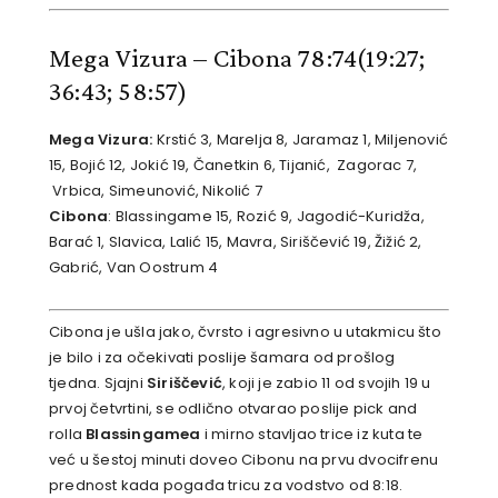
Mega Vizura – Cibona 78:74(19:27;
36:43; 58:57)
Mega Vizura:
Krstić 3, Marelja 8, Jaramaz 1, Miljenović
15, Bojić 12, Jokić 19, Čanetkin 6, Tijanić, Zagorac 7,
Vrbica, Simeunović, Nikolić 7
Cibona
: Blassingame 15, Rozić 9, Jagodić-Kuridža,
Barać 1, Slavica, Lalić 15, Mavra, Siriščević 19, Žižić 2,
Gabrić, Van Oostrum 4
Cibona je ušla jako, čvrsto i agresivno u utakmicu što
je bilo i za očekivati poslije šamara od prošlog
tjedna. Sjajni
Siriščević
, koji je zabio 11 od svojih 19 u
prvoj četvrtini, se odlično otvarao poslije pick and
rolla
Blassingamea
i mirno stavljao trice iz kuta te
već u šestoj minuti doveo Cibonu na prvu dvocifrenu
prednost kada pogađa tricu za vodstvo od 8:18.