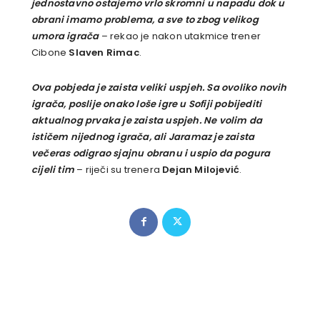
jednostavno ostajemo vrlo skromni u napadu dok u
obrani imamo problema, a sve to zbog velikog
umora igrača
– rekao je nakon utakmice trener
Cibone
Slaven Rimac
.
Ova pobjeda je zaista veliki uspjeh. Sa ovoliko novih
igrača, poslije onako loše igre u Sofiji pobijediti
aktualnog prvaka je zaista uspjeh. Ne volim da
ističem nijednog igrača, ali Jaramaz je zaista
večeras odigrao sjajnu obranu i uspio da pogura
cijeli tim
– riječi su trenera
Dejan Milojević
.