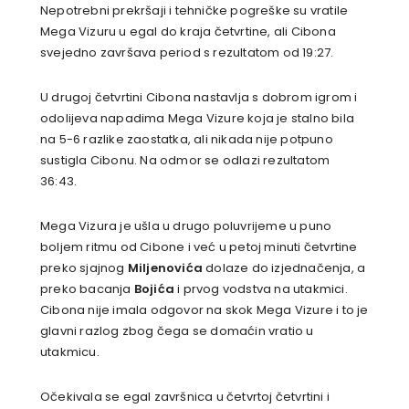
Nepotrebni prekršaji i tehničke pogreške su vratile
Mega Vizuru u egal do kraja četvrtine, ali Cibona
svejedno završava period s rezultatom od 19:27.
U drugoj četvrtini Cibona nastavlja s dobrom igrom i
odolijeva napadima Mega Vizure koja je stalno bila
na 5-6 razlike zaostatka, ali nikada nije potpuno
sustigla Cibonu. Na odmor se odlazi rezultatom
36:43.
Mega Vizura je ušla u drugo poluvrijeme u puno
boljem ritmu od Cibone i već u petoj minuti četvrtine
preko sjajnog
Miljenovića
dolaze do izjednačenja, a
preko bacanja
Bojića
i prvog vodstva na utakmici.
Cibona nije imala odgovor na skok Mega Vizure i to je
glavni razlog zbog čega se domaćin vratio u
utakmicu.
Očekivala se egal završnica u četvrtoj četvrtini i